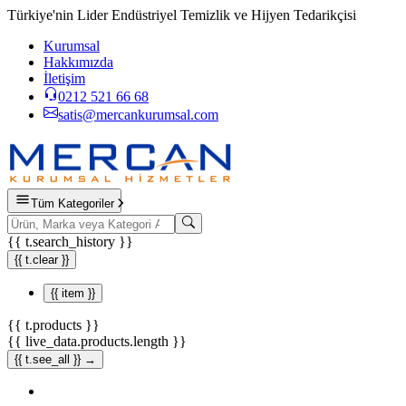
Türkiye'nin Lider Endüstriyel Temizlik ve Hijyen Tedarikçisi
Kurumsal
Hakkımızda
İletişim
0212 521 66 68
satis@mercankurumsal.com
Tüm Kategoriler
{{ t.search_history }}
{{ t.clear }}
{{ item }}
{{ t.products }}
{{ live_data.products.length }}
{{ t.see_all }} →