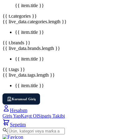
{{ item.title }}
{{ t.categories }}
{{ live_data.categories.length }}
{{ item.title }}
{{ t.brands }}
{{ live_data.brands.length }}
{{ item.title }}
{{ t.tags }}
{{ live_data.tags.length }}
{{ item.title }}
Kurumsal Giriş
Hesabım
Giriş Yap
Kayıt Ol
Sipariş Takibi
Sepetim