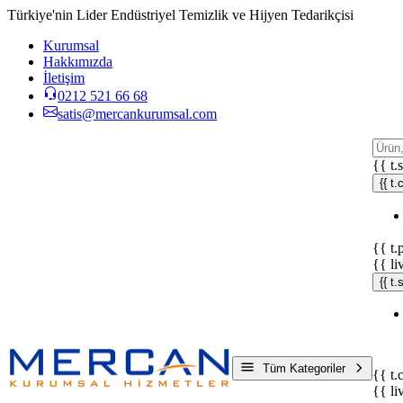
Türkiye'nin Lider Endüstriyel Temizlik ve Hijyen Tedarikçisi
Kurumsal
Hakkımızda
İletişim
0212 521 66 68
satis@mercankurumsal.com
{{ t.
{{ t.
{{ t.
{{ li
{{ t
Tüm Kategoriler
{{ t.
{{ li