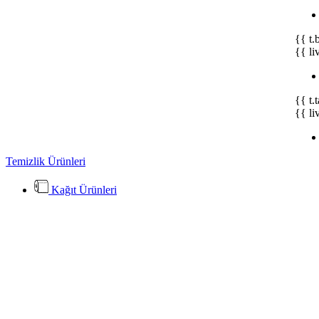
{{ t.
{{ li
{{ t.
{{ li
Temizlik Ürünleri
Kağıt Ürünleri