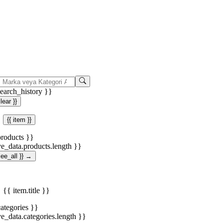
search_history }}
clear }}
{{ item }}
products }}
ve_data.products.length }}
.see_all }} →
{{ item.title }}
categories }}
ve_data.categories.length }}