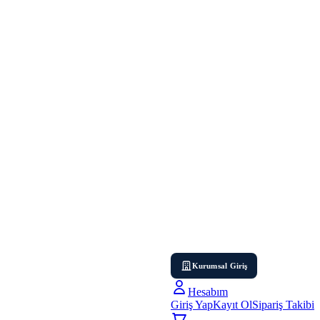
Kurumsal Giriş
Hesabım
Giriş Yap
Kayıt Ol
Sipariş Takibi