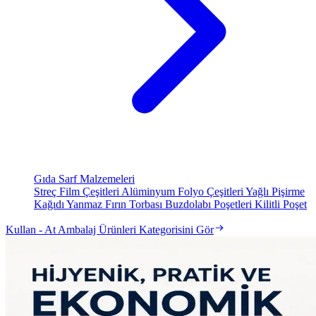
Gıda Sarf Malzemeleri
Streç Film Çeşitleri
Alüminyum Folyo Çeşitleri
Yağlı Pişirme
Kağıdı
Yanmaz Fırın Torbası
Buzdolabı Poşetleri
Kilitli Poşet
Kullan - At Ambalaj Ürünleri Kategorisini Gör