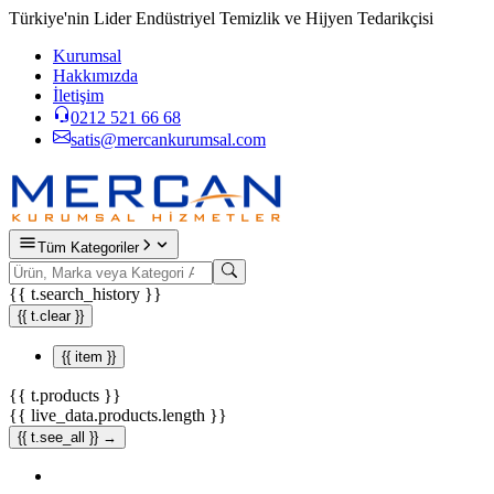
Türkiye'nin Lider Endüstriyel Temizlik ve Hijyen Tedarikçisi
Kurumsal
Hakkımızda
İletişim
0212 521 66 68
satis@mercankurumsal.com
Tüm Kategoriler
{{ t.search_history }}
{{ t.clear }}
{{ item }}
{{ t.products }}
{{ live_data.products.length }}
{{ t.see_all }} →