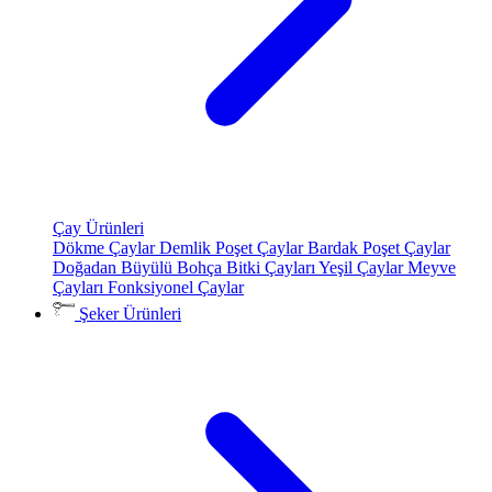
Çay Ürünleri
Dökme Çaylar
Demlik Poşet Çaylar
Bardak Poşet Çaylar
Doğadan Büyülü Bohça
Bitki Çayları
Yeşil Çaylar
Meyve
Çayları
Fonksiyonel Çaylar
Şeker Ürünleri