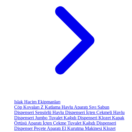
Islak Hacim Ekipmanları
Çöp Kovaları
Z Katlama Havlu Aparatı
Sıvı Sabun
Dispenseri
Sensörlü Havlu Dispenseri
İçten Çekmeli Havlu
Dispenseri
Jumbo Tuvalet Kağıdı Dispenseri
Klozet Kapak
Örtüsü Aparatı
İçten Çekme Tuvalet Kağıdı Dispenseri
Dispenser Peçete Aparatı
El Kurutma Makinesi
Klozet