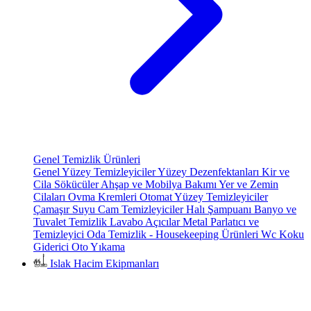
Genel Temizlik Ürünleri
Genel Yüzey Temizleyiciler
Yüzey Dezenfektanları
Kir ve
Cila Sökücüler
Ahşap ve Mobilya Bakımı
Yer ve Zemin
Cilaları
Ovma Kremleri
Otomat Yüzey Temizleyiciler
Çamaşır Suyu
Cam Temizleyiciler
Halı Şampuanı
Banyo ve
Tuvalet Temizlik
Lavabo Açıcılar
Metal Parlatıcı ve
Temizleyici
Oda Temizlik - Housekeeping Ürünleri
Wc Koku
Giderici
Oto Yıkama
Islak Hacim Ekipmanları