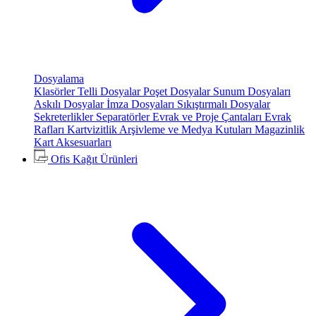
Dosyalama
Klasörler
Telli Dosyalar
Poşet Dosyalar
Sunum Dosyaları
Askılı Dosyalar
İmza Dosyaları
Sıkıştırmalı Dosyalar
Sekreterlikler
Separatörler
Evrak ve Proje Çantaları
Evrak
Rafları
Kartvizitlik
Arşivleme ve Medya Kutuları
Magazinlik
Kart Aksesuarları
Ofis Kağıt Ürünleri