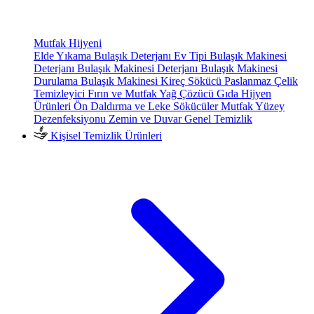
Mutfak Hijyeni
Elde Yıkama Bulaşık Deterjanı
Ev Tipi Bulaşık Makinesi
Deterjanı
Bulaşık Makinesi Deterjanı
Bulaşık Makinesi
Durulama
Bulaşık Makinesi Kireç Sökücü
Paslanmaz Çelik
Temizleyici
Fırın ve Mutfak Yağ Çözücü
Gıda Hijyen
Ürünleri
Ön Daldırma ve Leke Sökücüler
Mutfak Yüzey
Dezenfeksiyonu
Zemin ve Duvar Genel Temizlik
Kişisel Temizlik Ürünleri