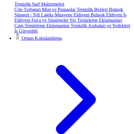
Temizlik Sarf Malzemeleri
Çöp Torbaları
Mop ve Paspaslar
Temizlik Bezleri
Bulaşık
Süngeri / Teli
Lateks Muayene Eldiveni
Bulaşık Eldiveni
İş
Eldiveni
Fırça ve Süpürgeler
Yer Temizleme Ekipmanları
Cam Temizleme Ekipmanları
Temizlik Arabaları ve Yedekleri
İş Güvenliği
Ortam Kokulandırma