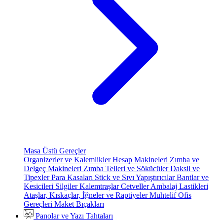
Masa Üstü Gereçler
Organizerler ve Kalemlikler
Hesap Makineleri
Zımba ve
Delgeç Makineleri
Zımba Telleri ve Sökücüler
Daksil ve
Tipexler
Para Kasaları
Stick ve Sıvı Yapıştırıcılar
Bantlar ve
Kesicileri
Silgiler
Kalemtraşlar
Cetveller
Ambalaj Lastikleri
Ataşlar, Kıskaçlar, İğneler ve Raptiyeler
Muhtelif Ofis
Gereçleri
Maket Bıçakları
Panolar ve Yazı Tahtaları