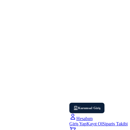
Kurumsal Giriş
Hesabım
Giriş Yap
Kayıt Ol
Sipariş Takibi