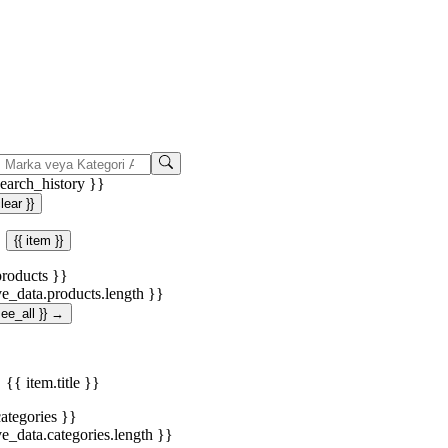
search_history }}
clear }}
{{ item }}
products }}
ve_data.products.length }}
.see_all }} →
{{ item.title }}
categories }}
ve_data.categories.length }}