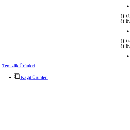
{{ t.
{{ li
{{ t.
{{ li
Temizlik Ürünleri
Kağıt Ürünleri