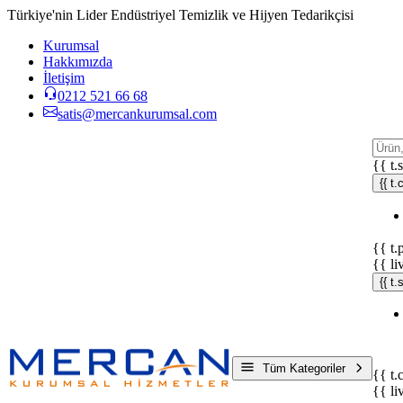
Türkiye'nin Lider Endüstriyel Temizlik ve Hijyen Tedarikçisi
Kurumsal
Hakkımızda
İletişim
0212 521 66 68
satis@mercankurumsal.com
{{ t.
{{ t.
{{ t.
{{ li
{{ t
Tüm Kategoriler
{{ t.
{{ li