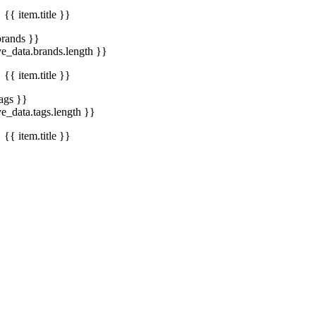
{{ item.title }}
brands }}
ve_data.brands.length }}
{{ item.title }}
tags }}
ve_data.tags.length }}
{{ item.title }}