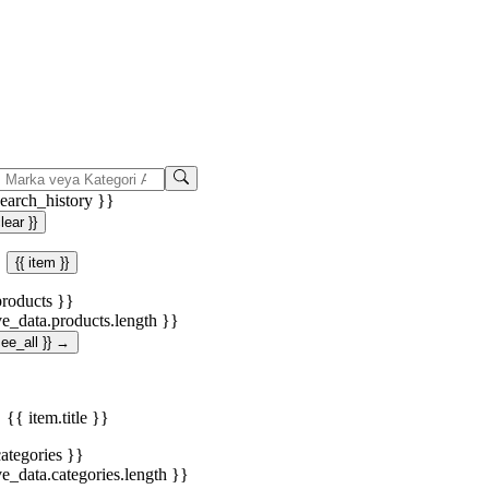
search_history }}
clear }}
{{ item }}
products }}
ve_data.products.length }}
.see_all }} →
{{ item.title }}
categories }}
ve_data.categories.length }}