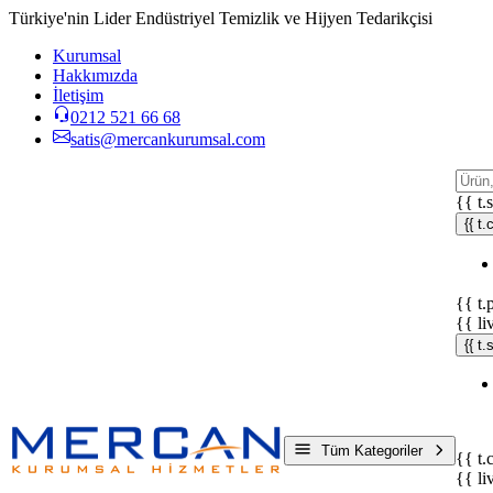
Türkiye'nin Lider Endüstriyel Temizlik ve Hijyen Tedarikçisi
Kurumsal
Hakkımızda
İletişim
0212 521 66 68
satis@mercankurumsal.com
{{ t.
{{ t.
{{ t.
{{ li
{{ t
Tüm Kategoriler
{{ t.
{{ li