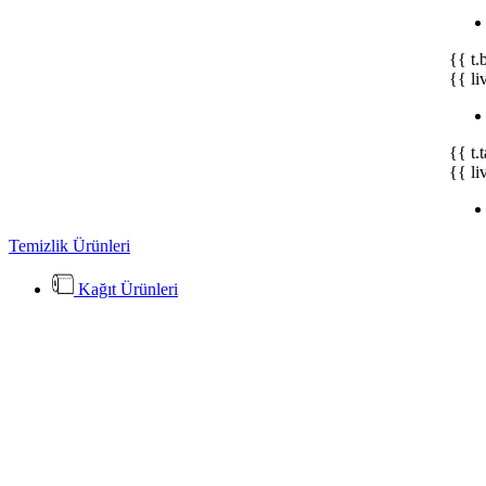
{{ t.
{{ li
{{ t.
{{ li
Temizlik Ürünleri
Kağıt Ürünleri