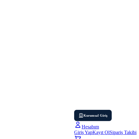
Kurumsal Giriş
Hesabım
Giriş Yap
Kayıt Ol
Sipariş Takibi