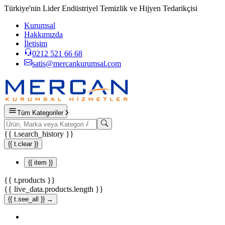
Türkiye'nin Lider Endüstriyel Temizlik ve Hijyen Tedarikçisi
Kurumsal
Hakkımızda
İletişim
0212 521 66 68
satis@mercankurumsal.com
Tüm Kategoriler
{{ t.search_history }}
{{ t.clear }}
{{ item }}
{{ t.products }}
{{ live_data.products.length }}
{{ t.see_all }} →