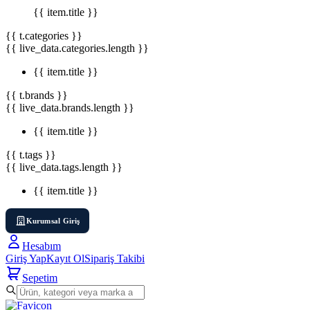
{{ item.title }}
{{ t.categories }}
{{ live_data.categories.length }}
{{ item.title }}
{{ t.brands }}
{{ live_data.brands.length }}
{{ item.title }}
{{ t.tags }}
{{ live_data.tags.length }}
{{ item.title }}
Kurumsal Giriş
Hesabım
Giriş Yap
Kayıt Ol
Sipariş Takibi
Sepetim