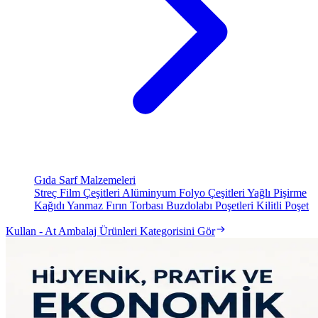
Gıda Sarf Malzemeleri
Streç Film Çeşitleri
Alüminyum Folyo Çeşitleri
Yağlı Pişirme
Kağıdı
Yanmaz Fırın Torbası
Buzdolabı Poşetleri
Kilitli Poşet
Kullan - At Ambalaj Ürünleri Kategorisini Gör