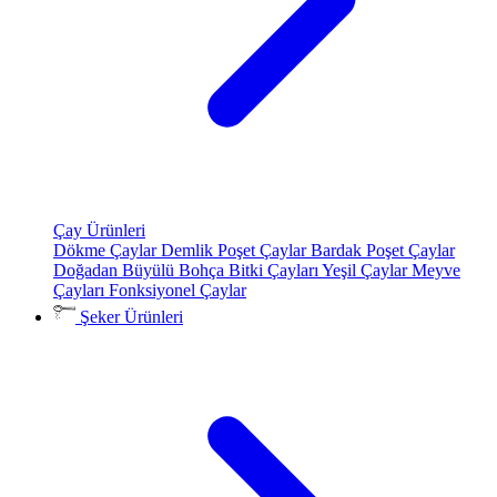
Çay Ürünleri
Dökme Çaylar
Demlik Poşet Çaylar
Bardak Poşet Çaylar
Doğadan Büyülü Bohça
Bitki Çayları
Yeşil Çaylar
Meyve
Çayları
Fonksiyonel Çaylar
Şeker Ürünleri