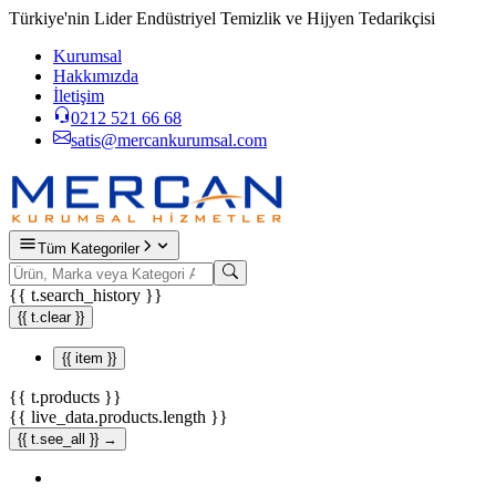
Türkiye'nin Lider Endüstriyel Temizlik ve Hijyen Tedarikçisi
Kurumsal
Hakkımızda
İletişim
0212 521 66 68
satis@mercankurumsal.com
Tüm Kategoriler
{{ t.search_history }}
{{ t.clear }}
{{ item }}
{{ t.products }}
{{ live_data.products.length }}
{{ t.see_all }} →