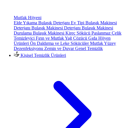
Mutfak Hijyeni
Elde Yıkama Bulaşık Deterjanı
Ev Tipi Bulaşık Makinesi
Deterjanı
Bulaşık Makinesi Deterjanı
Bulaşık Makinesi
Durulama
Bulaşık Makinesi Kireç Sökücü
Paslanmaz Çelik
Temizleyici
Fırın ve Mutfak Yağ Çözücü
Gıda Hijyen
Ürünleri
Ön Daldırma ve Leke Sökücüler
Mutfak Yüzey
Dezenfeksiyonu
Zemin ve Duvar Genel Temizlik
Kişisel Temizlik Ürünleri