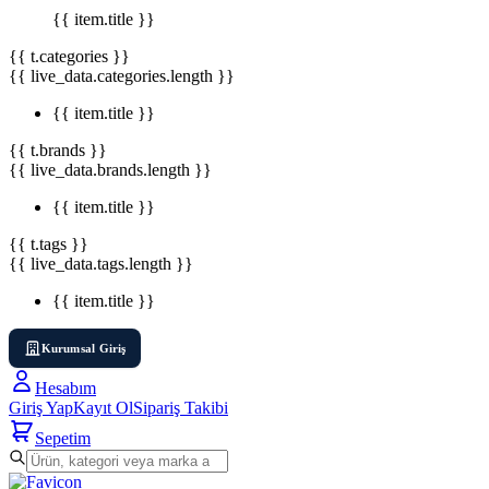
{{ item.title }}
{{ t.categories }}
{{ live_data.categories.length }}
{{ item.title }}
{{ t.brands }}
{{ live_data.brands.length }}
{{ item.title }}
{{ t.tags }}
{{ live_data.tags.length }}
{{ item.title }}
Kurumsal Giriş
Hesabım
Giriş Yap
Kayıt Ol
Sipariş Takibi
Sepetim