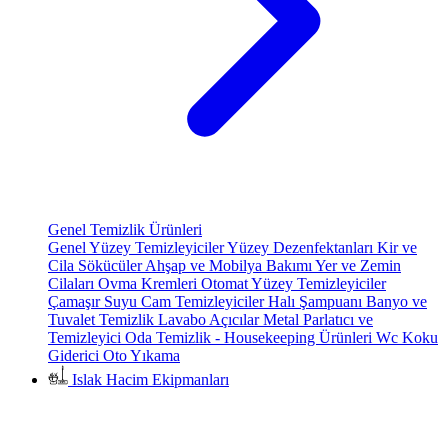
Genel Temizlik Ürünleri
Genel Yüzey Temizleyiciler
Yüzey Dezenfektanları
Kir ve
Cila Sökücüler
Ahşap ve Mobilya Bakımı
Yer ve Zemin
Cilaları
Ovma Kremleri
Otomat Yüzey Temizleyiciler
Çamaşır Suyu
Cam Temizleyiciler
Halı Şampuanı
Banyo ve
Tuvalet Temizlik
Lavabo Açıcılar
Metal Parlatıcı ve
Temizleyici
Oda Temizlik - Housekeeping Ürünleri
Wc Koku
Giderici
Oto Yıkama
Islak Hacim Ekipmanları