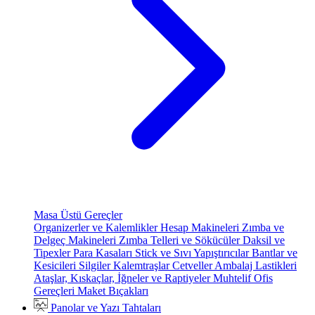
Masa Üstü Gereçler
Organizerler ve Kalemlikler
Hesap Makineleri
Zımba ve
Delgeç Makineleri
Zımba Telleri ve Sökücüler
Daksil ve
Tipexler
Para Kasaları
Stick ve Sıvı Yapıştırıcılar
Bantlar ve
Kesicileri
Silgiler
Kalemtraşlar
Cetveller
Ambalaj Lastikleri
Ataşlar, Kıskaçlar, İğneler ve Raptiyeler
Muhtelif Ofis
Gereçleri
Maket Bıçakları
Panolar ve Yazı Tahtaları