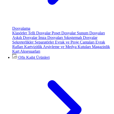
Dosyalama
Klasörler
Telli Dosyalar
Poşet Dosyalar
Sunum Dosyaları
Askılı Dosyalar
İmza Dosyaları
Sıkıştırmalı Dosyalar
Sekreterlikler
Separatörler
Evrak ve Proje Çantaları
Evrak
Rafları
Kartvizitlik
Arşivleme ve Medya Kutuları
Magazinlik
Kart Aksesuarları
Ofis Kağıt Ürünleri