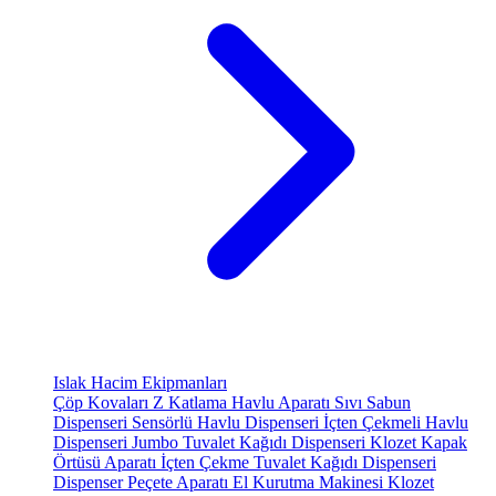
Islak Hacim Ekipmanları
Çöp Kovaları
Z Katlama Havlu Aparatı
Sıvı Sabun
Dispenseri
Sensörlü Havlu Dispenseri
İçten Çekmeli Havlu
Dispenseri
Jumbo Tuvalet Kağıdı Dispenseri
Klozet Kapak
Örtüsü Aparatı
İçten Çekme Tuvalet Kağıdı Dispenseri
Dispenser Peçete Aparatı
El Kurutma Makinesi
Klozet