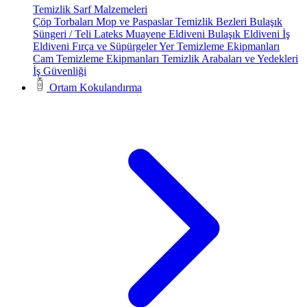
Temizlik Sarf Malzemeleri
Çöp Torbaları
Mop ve Paspaslar
Temizlik Bezleri
Bulaşık
Süngeri / Teli
Lateks Muayene Eldiveni
Bulaşık Eldiveni
İş
Eldiveni
Fırça ve Süpürgeler
Yer Temizleme Ekipmanları
Cam Temizleme Ekipmanları
Temizlik Arabaları ve Yedekleri
İş Güvenliği
Ortam Kokulandırma