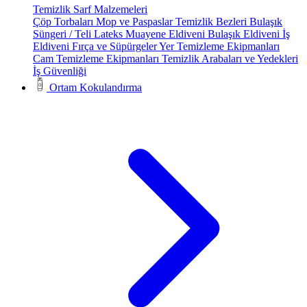
Temizlik Sarf Malzemeleri
Çöp Torbaları
Mop ve Paspaslar
Temizlik Bezleri
Bulaşık
Süngeri / Teli
Lateks Muayene Eldiveni
Bulaşık Eldiveni
İş
Eldiveni
Fırça ve Süpürgeler
Yer Temizleme Ekipmanları
Cam Temizleme Ekipmanları
Temizlik Arabaları ve Yedekleri
İş Güvenliği
Ortam Kokulandırma