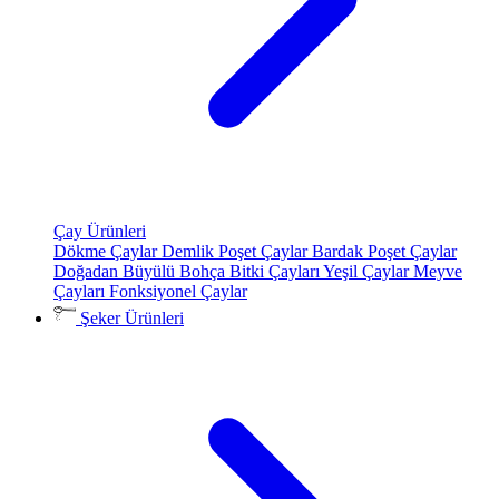
Çay Ürünleri
Dökme Çaylar
Demlik Poşet Çaylar
Bardak Poşet Çaylar
Doğadan Büyülü Bohça
Bitki Çayları
Yeşil Çaylar
Meyve
Çayları
Fonksiyonel Çaylar
Şeker Ürünleri