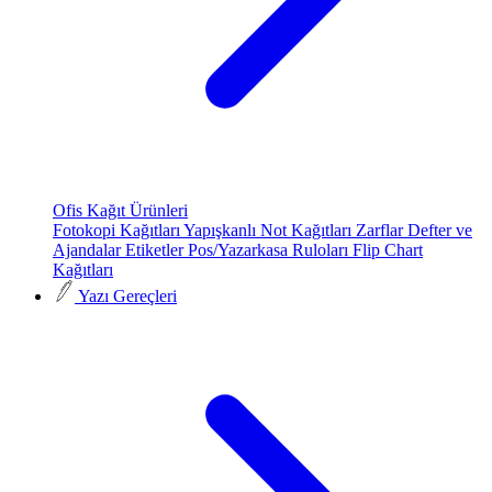
Ofis Kağıt Ürünleri
Fotokopi Kağıtları
Yapışkanlı Not Kağıtları
Zarflar
Defter ve
Ajandalar
Etiketler
Pos/Yazarkasa Ruloları
Flip Chart
Kağıtları
Yazı Gereçleri