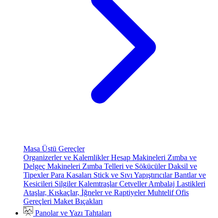
Masa Üstü Gereçler
Organizerler ve Kalemlikler
Hesap Makineleri
Zımba ve
Delgeç Makineleri
Zımba Telleri ve Sökücüler
Daksil ve
Tipexler
Para Kasaları
Stick ve Sıvı Yapıştırıcılar
Bantlar ve
Kesicileri
Silgiler
Kalemtraşlar
Cetveller
Ambalaj Lastikleri
Ataşlar, Kıskaçlar, İğneler ve Raptiyeler
Muhtelif Ofis
Gereçleri
Maket Bıçakları
Panolar ve Yazı Tahtaları