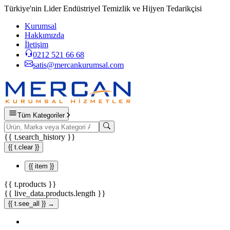
Türkiye'nin Lider Endüstriyel Temizlik ve Hijyen Tedarikçisi
Kurumsal
Hakkımızda
İletişim
0212 521 66 68
satis@mercankurumsal.com
Tüm Kategoriler
{{ t.search_history }}
{{ t.clear }}
{{ item }}
{{ t.products }}
{{ live_data.products.length }}
{{ t.see_all }} →