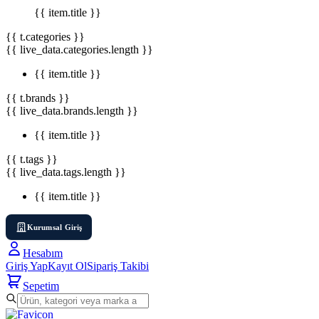
{{ item.title }}
{{ t.categories }}
{{ live_data.categories.length }}
{{ item.title }}
{{ t.brands }}
{{ live_data.brands.length }}
{{ item.title }}
{{ t.tags }}
{{ live_data.tags.length }}
{{ item.title }}
Kurumsal Giriş
Hesabım
Giriş Yap
Kayıt Ol
Sipariş Takibi
Sepetim