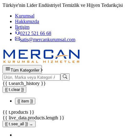
Türkiye'nin Lider Endüstriyel Temizlik ve Hijyen Tedarikçisi
Kurumsal
Hakkımızda
İletişim
0212 521 66 68
satis@mercankurumsal.com
Tüm Kategoriler
{{ t.search_history }}
{{ t.clear }}
{{ item }}
{{ t.products }}
{{ live_data.products.length }}
{{ t.see_all }} →