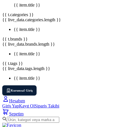
{{ item.title }}
{{ t.categories }}
{{ live_data.categories.length }}
{{ item.title }}
{{ t.brands }}
{{ live_data.brands.length }}
{{ item.title }}
{{ t.tags }}
{{ live_data.tags.length }}
{{ item.title }}
Kurumsal Giriş
Hesabım
Giriş Yap
Kayıt Ol
Sipariş Takibi
Sepetim