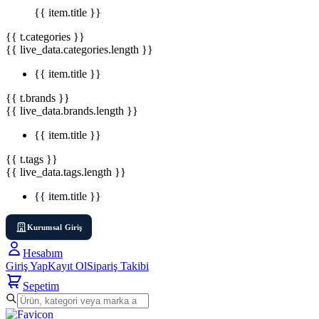
{{ item.title }}
{{ t.categories }}
{{ live_data.categories.length }}
{{ item.title }}
{{ t.brands }}
{{ live_data.brands.length }}
{{ item.title }}
{{ t.tags }}
{{ live_data.tags.length }}
{{ item.title }}
Kurumsal Giriş
Hesabım
Giriş Yap
Kayıt Ol
Sipariş Takibi
Sepetim