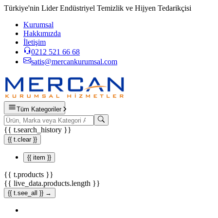
Türkiye'nin Lider Endüstriyel Temizlik ve Hijyen Tedarikçisi
Kurumsal
Hakkımızda
İletişim
0212 521 66 68
satis@mercankurumsal.com
Tüm Kategoriler
{{ t.search_history }}
{{ t.clear }}
{{ item }}
{{ t.products }}
{{ live_data.products.length }}
{{ t.see_all }} →