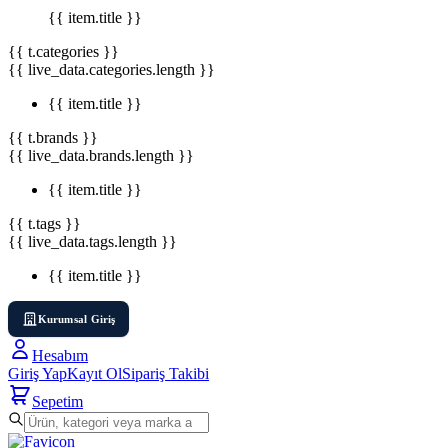
{{ item.title }}
{{ t.categories }}
{{ live_data.categories.length }}
{{ item.title }}
{{ t.brands }}
{{ live_data.brands.length }}
{{ item.title }}
{{ t.tags }}
{{ live_data.tags.length }}
{{ item.title }}
Kurumsal Giriş
Hesabım
Giriş Yap
Kayıt Ol
Sipariş Takibi
Sepetim