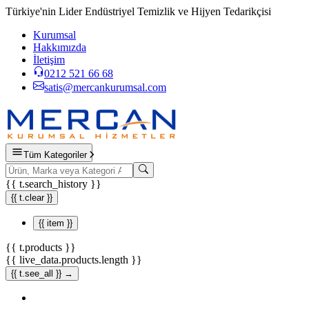
Türkiye'nin Lider Endüstriyel Temizlik ve Hijyen Tedarikçisi
Kurumsal
Hakkımızda
İletişim
0212 521 66 68
satis@mercankurumsal.com
Tüm Kategoriler
{{ t.search_history }}
{{ t.clear }}
{{ item }}
{{ t.products }}
{{ live_data.products.length }}
{{ t.see_all }} →