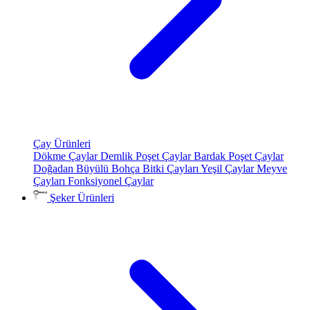
Çay Ürünleri
Dökme Çaylar
Demlik Poşet Çaylar
Bardak Poşet Çaylar
Doğadan Büyülü Bohça
Bitki Çayları
Yeşil Çaylar
Meyve
Çayları
Fonksiyonel Çaylar
Şeker Ürünleri