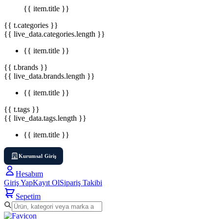
{{ item.title }}
{{ t.categories }}
{{ live_data.categories.length }}
{{ item.title }}
{{ t.brands }}
{{ live_data.brands.length }}
{{ item.title }}
{{ t.tags }}
{{ live_data.tags.length }}
{{ item.title }}
Kurumsal Giriş
Hesabım
Giriş Yap
Kayıt Ol
Sipariş Takibi
Sepetim