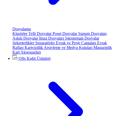
Dosyalama
Klasörler
Telli Dosyalar
Poşet Dosyalar
Sunum Dosyaları
Askılı Dosyalar
İmza Dosyaları
Sıkıştırmalı Dosyalar
Sekreterlikler
Separatörler
Evrak ve Proje Çantaları
Evrak
Rafları
Kartvizitlik
Arşivleme ve Medya Kutuları
Magazinlik
Kart Aksesuarları
Ofis Kağıt Ürünleri