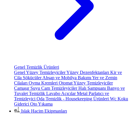
Genel Temizlik Ürünleri
Genel Yüzey Temizleyiciler
Yüzey Dezenfektanları
Kir ve
Cila Sökücüler
Ahşap ve Mobilya Bakımı
Yer ve Zemin
Cilaları
Ovma Kremleri
Otomat Yüzey Temizleyiciler
Çamaşır Suyu
Cam Temizleyiciler
Halı Şampuanı
Banyo ve
Tuvalet Temizlik
Lavabo Açıcılar
Metal Parlatıcı ve
Temizleyici
Oda Temizlik - Housekeeping Ürünleri
Wc Koku
Giderici
Oto Yıkama
Islak Hacim Ekipmanları