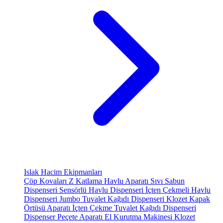
Islak Hacim Ekipmanları
Çöp Kovaları
Z Katlama Havlu Aparatı
Sıvı Sabun
Dispenseri
Sensörlü Havlu Dispenseri
İçten Çekmeli Havlu
Dispenseri
Jumbo Tuvalet Kağıdı Dispenseri
Klozet Kapak
Örtüsü Aparatı
İçten Çekme Tuvalet Kağıdı Dispenseri
Dispenser Peçete Aparatı
El Kurutma Makinesi
Klozet