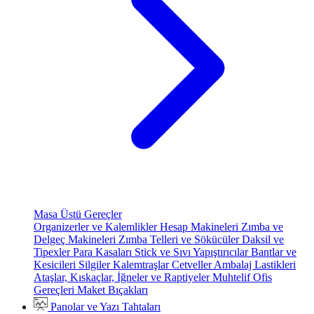
Masa Üstü Gereçler
Organizerler ve Kalemlikler
Hesap Makineleri
Zımba ve
Delgeç Makineleri
Zımba Telleri ve Sökücüler
Daksil ve
Tipexler
Para Kasaları
Stick ve Sıvı Yapıştırıcılar
Bantlar ve
Kesicileri
Silgiler
Kalemtraşlar
Cetveller
Ambalaj Lastikleri
Ataşlar, Kıskaçlar, İğneler ve Raptiyeler
Muhtelif Ofis
Gereçleri
Maket Bıçakları
Panolar ve Yazı Tahtaları