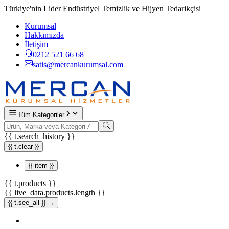
Türkiye'nin Lider Endüstriyel Temizlik ve Hijyen Tedarikçisi
Kurumsal
Hakkımızda
İletişim
0212 521 66 68
satis@mercankurumsal.com
Tüm Kategoriler
{{ t.search_history }}
{{ t.clear }}
{{ item }}
{{ t.products }}
{{ live_data.products.length }}
{{ t.see_all }} →