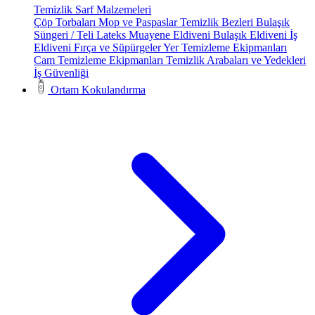
Temizlik Sarf Malzemeleri
Çöp Torbaları
Mop ve Paspaslar
Temizlik Bezleri
Bulaşık
Süngeri / Teli
Lateks Muayene Eldiveni
Bulaşık Eldiveni
İş
Eldiveni
Fırça ve Süpürgeler
Yer Temizleme Ekipmanları
Cam Temizleme Ekipmanları
Temizlik Arabaları ve Yedekleri
İş Güvenliği
Ortam Kokulandırma