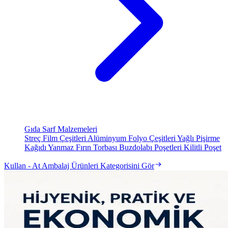
Gıda Sarf Malzemeleri
Streç Film Çeşitleri
Alüminyum Folyo Çeşitleri
Yağlı Pişirme
Kağıdı
Yanmaz Fırın Torbası
Buzdolabı Poşetleri
Kilitli Poşet
Kullan - At Ambalaj Ürünleri Kategorisini Gör