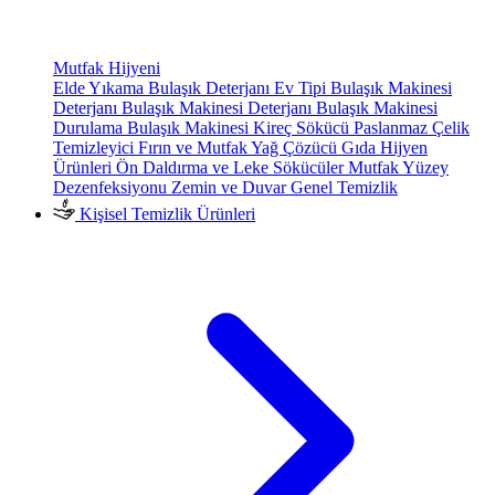
Mutfak Hijyeni
Elde Yıkama Bulaşık Deterjanı
Ev Tipi Bulaşık Makinesi
Deterjanı
Bulaşık Makinesi Deterjanı
Bulaşık Makinesi
Durulama
Bulaşık Makinesi Kireç Sökücü
Paslanmaz Çelik
Temizleyici
Fırın ve Mutfak Yağ Çözücü
Gıda Hijyen
Ürünleri
Ön Daldırma ve Leke Sökücüler
Mutfak Yüzey
Dezenfeksiyonu
Zemin ve Duvar Genel Temizlik
Kişisel Temizlik Ürünleri