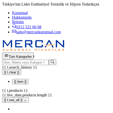
Türkiye'nin Lider Endüstriyel Temizlik ve Hijyen Tedarikçisi
Kurumsal
Hakkımızda
İletişim
0212 521 66 68
satis@mercankurumsal.com
Tüm Kategoriler
{{ t.search_history }}
{{ t.clear }}
{{ item }}
{{ t.products }}
{{ live_data.products.length }}
{{ t.see_all }} →