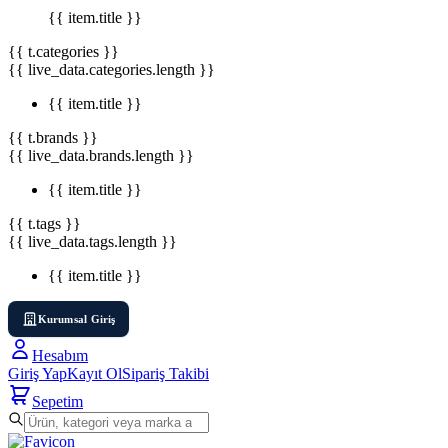
{{ item.title }}
{{ t.categories }}
{{ live_data.categories.length }}
{{ item.title }}
{{ t.brands }}
{{ live_data.brands.length }}
{{ item.title }}
{{ t.tags }}
{{ live_data.tags.length }}
{{ item.title }}
Kurumsal Giriş
Hesabım
Giriş Yap
Kayıt Ol
Sipariş Takibi
Sepetim