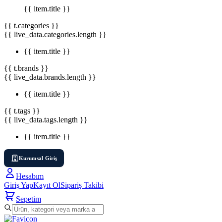
{{ item.title }}
{{ t.categories }}
{{ live_data.categories.length }}
{{ item.title }}
{{ t.brands }}
{{ live_data.brands.length }}
{{ item.title }}
{{ t.tags }}
{{ live_data.tags.length }}
{{ item.title }}
Kurumsal Giriş
Hesabım
Giriş Yap
Kayıt Ol
Sipariş Takibi
Sepetim