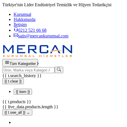
Türkiye'nin Lider Endüstriyel Temizlik ve Hijyen Tedarikçisi
Kurumsal
Hakkımızda
İletişim
0212 521 66 68
satis@mercankurumsal.com
Tüm Kategoriler
{{ t.search_history }}
{{ t.clear }}
{{ item }}
{{ t.products }}
{{ live_data.products.length }}
{{ t.see_all }} →