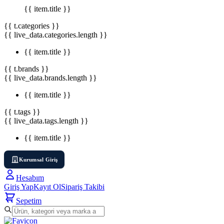
{{ item.title }}
{{ t.categories }}
{{ live_data.categories.length }}
{{ item.title }}
{{ t.brands }}
{{ live_data.brands.length }}
{{ item.title }}
{{ t.tags }}
{{ live_data.tags.length }}
{{ item.title }}
Kurumsal Giriş
Hesabım
Giriş Yap
Kayıt Ol
Sipariş Takibi
Sepetim