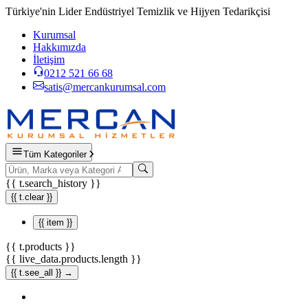
Türkiye'nin Lider Endüstriyel Temizlik ve Hijyen Tedarikçisi
Kurumsal
Hakkımızda
İletişim
0212 521 66 68
satis@mercankurumsal.com
Tüm Kategoriler
{{ t.search_history }}
{{ t.clear }}
{{ item }}
{{ t.products }}
{{ live_data.products.length }}
{{ t.see_all }} →