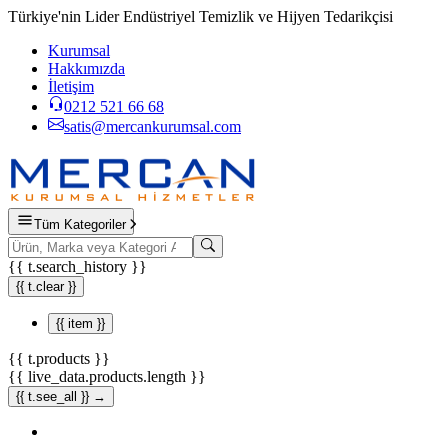
Türkiye'nin Lider Endüstriyel Temizlik ve Hijyen Tedarikçisi
Kurumsal
Hakkımızda
İletişim
0212 521 66 68
satis@mercankurumsal.com
Tüm Kategoriler
{{ t.search_history }}
{{ t.clear }}
{{ item }}
{{ t.products }}
{{ live_data.products.length }}
{{ t.see_all }} →