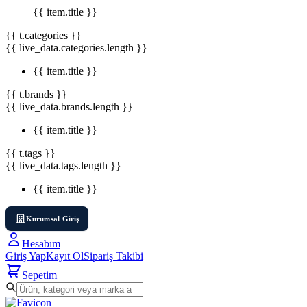
{{ item.title }}
{{ t.categories }}
{{ live_data.categories.length }}
{{ item.title }}
{{ t.brands }}
{{ live_data.brands.length }}
{{ item.title }}
{{ t.tags }}
{{ live_data.tags.length }}
{{ item.title }}
Kurumsal Giriş
Hesabım
Giriş Yap
Kayıt Ol
Sipariş Takibi
Sepetim