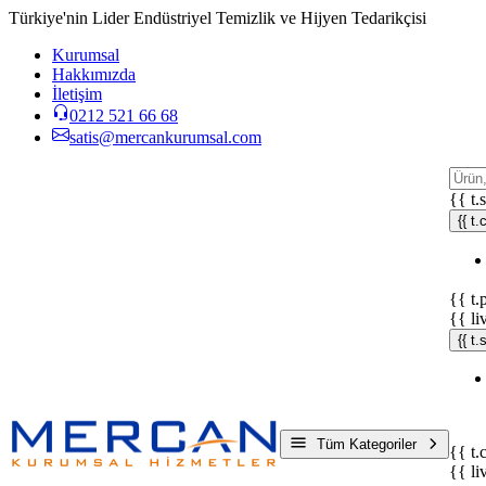
Türkiye'nin Lider Endüstriyel Temizlik ve Hijyen Tedarikçisi
Kurumsal
Hakkımızda
İletişim
0212 521 66 68
satis@mercankurumsal.com
{{ t.
{{ t.
{{ t.
{{ li
{{ t
Tüm Kategoriler
{{ t.
{{ li