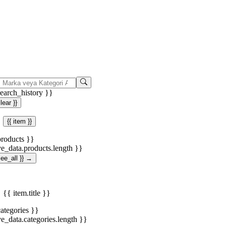
search_history }}
clear }}
{{ item }}
products }}
ve_data.products.length }}
.see_all }} →
{{ item.title }}
categories }}
ve_data.categories.length }}