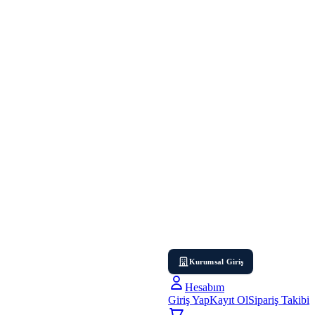
Kurumsal Giriş
Hesabım
Giriş Yap
Kayıt Ol
Sipariş Takibi