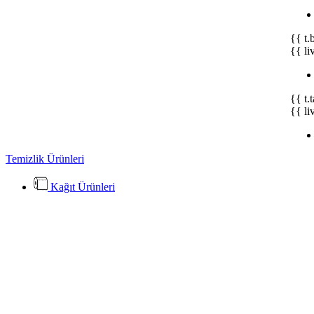
{{ t.
{{ li
{{ t.
{{ li
Temizlik Ürünleri
Kağıt Ürünleri