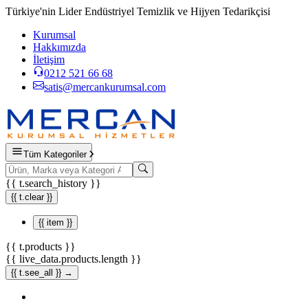
Türkiye'nin Lider Endüstriyel Temizlik ve Hijyen Tedarikçisi
Kurumsal
Hakkımızda
İletişim
0212 521 66 68
satis@mercankurumsal.com
Tüm Kategoriler
{{ t.search_history }}
{{ t.clear }}
{{ item }}
{{ t.products }}
{{ live_data.products.length }}
{{ t.see_all }} →