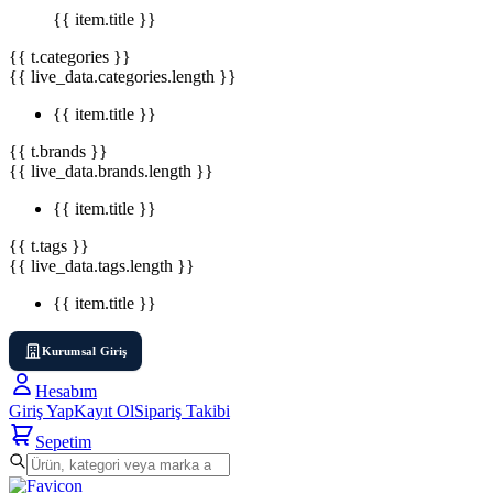
{{ item.title }}
{{ t.categories }}
{{ live_data.categories.length }}
{{ item.title }}
{{ t.brands }}
{{ live_data.brands.length }}
{{ item.title }}
{{ t.tags }}
{{ live_data.tags.length }}
{{ item.title }}
Kurumsal Giriş
Hesabım
Giriş Yap
Kayıt Ol
Sipariş Takibi
Sepetim