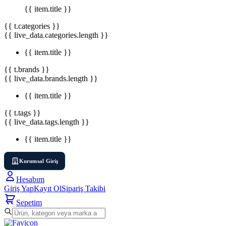
{{ item.title }}
{{ t.categories }}
{{ live_data.categories.length }}
{{ item.title }}
{{ t.brands }}
{{ live_data.brands.length }}
{{ item.title }}
{{ t.tags }}
{{ live_data.tags.length }}
{{ item.title }}
Kurumsal Giriş
Hesabım
Giriş Yap
Kayıt Ol
Sipariş Takibi
Sepetim