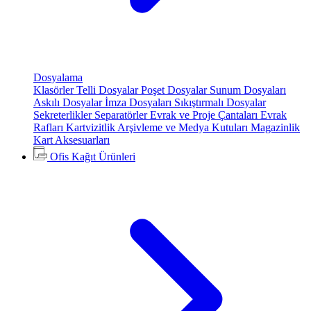
Dosyalama
Klasörler
Telli Dosyalar
Poşet Dosyalar
Sunum Dosyaları
Askılı Dosyalar
İmza Dosyaları
Sıkıştırmalı Dosyalar
Sekreterlikler
Separatörler
Evrak ve Proje Çantaları
Evrak
Rafları
Kartvizitlik
Arşivleme ve Medya Kutuları
Magazinlik
Kart Aksesuarları
Ofis Kağıt Ürünleri