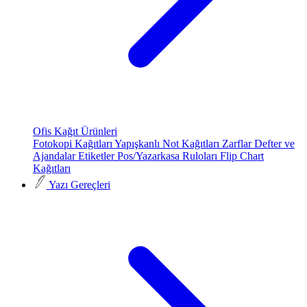
Ofis Kağıt Ürünleri
Fotokopi Kağıtları
Yapışkanlı Not Kağıtları
Zarflar
Defter ve
Ajandalar
Etiketler
Pos/Yazarkasa Ruloları
Flip Chart
Kağıtları
Yazı Gereçleri