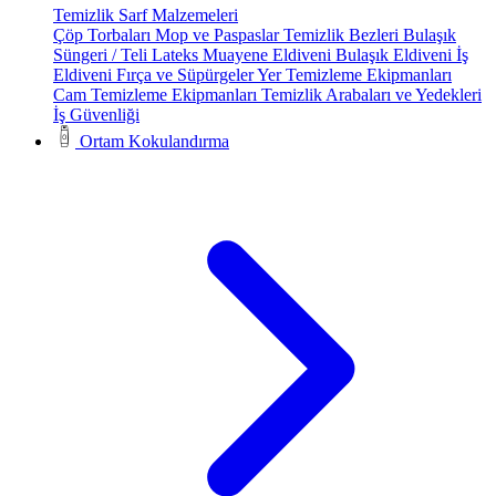
Temizlik Sarf Malzemeleri
Çöp Torbaları
Mop ve Paspaslar
Temizlik Bezleri
Bulaşık
Süngeri / Teli
Lateks Muayene Eldiveni
Bulaşık Eldiveni
İş
Eldiveni
Fırça ve Süpürgeler
Yer Temizleme Ekipmanları
Cam Temizleme Ekipmanları
Temizlik Arabaları ve Yedekleri
İş Güvenliği
Ortam Kokulandırma