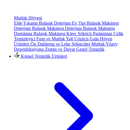
Mutfak Hijyeni
Elde Yıkama Bulaşık Deterjanı
Ev Tipi Bulaşık Makinesi
Deterjanı
Bulaşık Makinesi Deterjanı
Bulaşık Makinesi
Durulama
Bulaşık Makinesi Kireç Sökücü
Paslanmaz Çelik
Temizleyici
Fırın ve Mutfak Yağ Çözücü
Gıda Hijyen
Ürünleri
Ön Daldırma ve Leke Sökücüler
Mutfak Yüzey
Dezenfeksiyonu
Zemin ve Duvar Genel Temizlik
Kişisel Temizlik Ürünleri