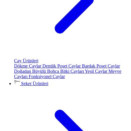
Çay Ürünleri
Dökme Çaylar
Demlik Poşet Çaylar
Bardak Poşet Çaylar
Doğadan Büyülü Bohça
Bitki Çayları
Yeşil Çaylar
Meyve
Çayları
Fonksiyonel Çaylar
Şeker Ürünleri