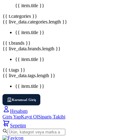
{{ item.title }}
{{ t.categories }}
{{ live_data.categories.length }}
{{ item.title }}
{{ t.brands }}
{{ live_data.brands.length }}
{{ item.title }}
{{ t.tags }}
{{ live_data.tags.length }}
{{ item.title }}
Kurumsal Giriş
Hesabım
Giriş Yap
Kayıt Ol
Sipariş Takibi
Sepetim