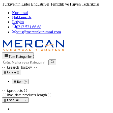
Türkiye'nin Lider Endüstriyel Temizlik ve Hijyen Tedarikçisi
Kurumsal
Hakkımızda
İletişim
0212 521 66 68
satis@mercankurumsal.com
Tüm Kategoriler
{{ t.search_history }}
{{ t.clear }}
{{ item }}
{{ t.products }}
{{ live_data.products.length }}
{{ t.see_all }} →