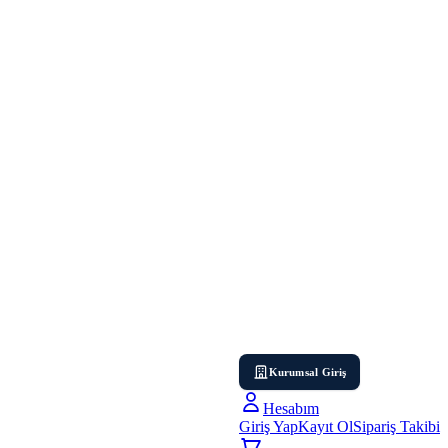
Kurumsal Giriş
Hesabım
Giriş Yap
Kayıt Ol
Sipariş Takibi