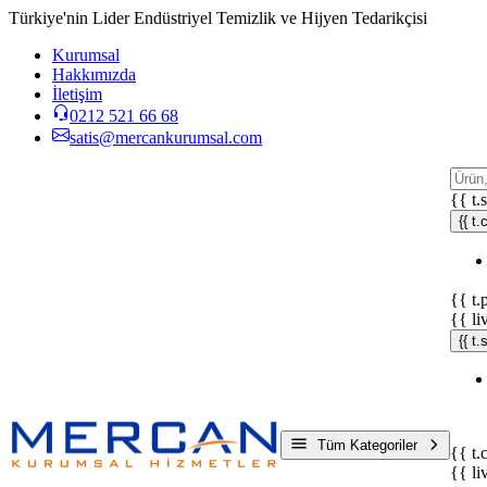
Türkiye'nin Lider Endüstriyel Temizlik ve Hijyen Tedarikçisi
Kurumsal
Hakkımızda
İletişim
0212 521 66 68
satis@mercankurumsal.com
{{ t.
{{ t.
{{ t.
{{ li
{{ t
Tüm Kategoriler
{{ t.
{{ li