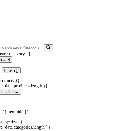
search_history }}
clear }}
{{ item }}
products }}
ve_data.products.length }}
.see_all }} →
{{ item.title }}
categories }}
ve_data.categories.length }}