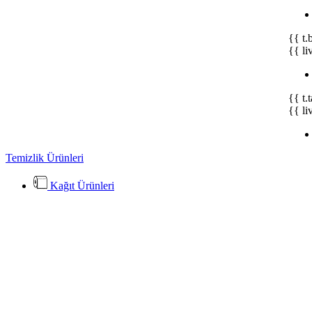
{{ t.
{{ li
{{ t.
{{ li
Temizlik Ürünleri
Kağıt Ürünleri