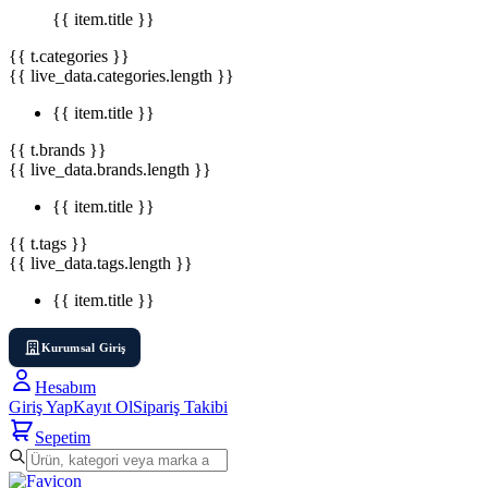
{{ item.title }}
{{ t.categories }}
{{ live_data.categories.length }}
{{ item.title }}
{{ t.brands }}
{{ live_data.brands.length }}
{{ item.title }}
{{ t.tags }}
{{ live_data.tags.length }}
{{ item.title }}
Kurumsal Giriş
Hesabım
Giriş Yap
Kayıt Ol
Sipariş Takibi
Sepetim