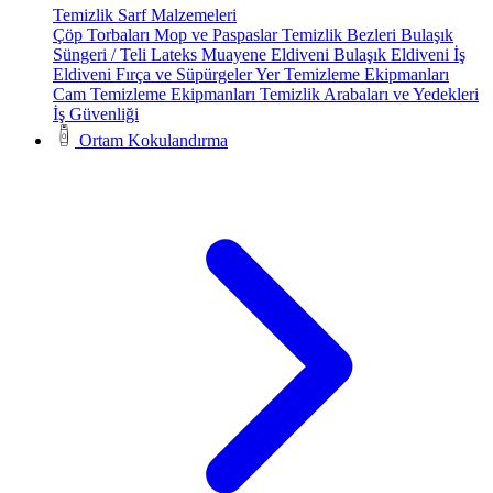
Temizlik Sarf Malzemeleri
Çöp Torbaları
Mop ve Paspaslar
Temizlik Bezleri
Bulaşık
Süngeri / Teli
Lateks Muayene Eldiveni
Bulaşık Eldiveni
İş
Eldiveni
Fırça ve Süpürgeler
Yer Temizleme Ekipmanları
Cam Temizleme Ekipmanları
Temizlik Arabaları ve Yedekleri
İş Güvenliği
Ortam Kokulandırma