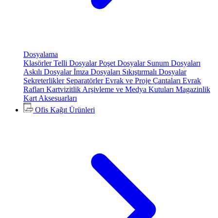
Dosyalama
Klasörler
Telli Dosyalar
Poşet Dosyalar
Sunum Dosyaları
Askılı Dosyalar
İmza Dosyaları
Sıkıştırmalı Dosyalar
Sekreterlikler
Separatörler
Evrak ve Proje Çantaları
Evrak
Rafları
Kartvizitlik
Arşivleme ve Medya Kutuları
Magazinlik
Kart Aksesuarları
Ofis Kağıt Ürünleri