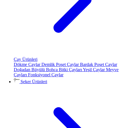
Çay Ürünleri
Dökme Çaylar
Demlik Poşet Çaylar
Bardak Poşet Çaylar
Doğadan Büyülü Bohça
Bitki Çayları
Yeşil Çaylar
Meyve
Çayları
Fonksiyonel Çaylar
Şeker Ürünleri