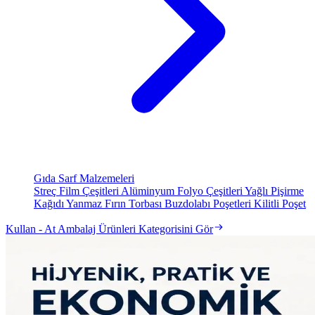
Gıda Sarf Malzemeleri
Streç Film Çeşitleri
Alüminyum Folyo Çeşitleri
Yağlı Pişirme
Kağıdı
Yanmaz Fırın Torbası
Buzdolabı Poşetleri
Kilitli Poşet
Kullan - At Ambalaj Ürünleri Kategorisini Gör