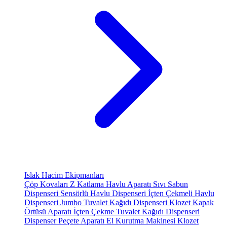
Islak Hacim Ekipmanları
Çöp Kovaları
Z Katlama Havlu Aparatı
Sıvı Sabun
Dispenseri
Sensörlü Havlu Dispenseri
İçten Çekmeli Havlu
Dispenseri
Jumbo Tuvalet Kağıdı Dispenseri
Klozet Kapak
Örtüsü Aparatı
İçten Çekme Tuvalet Kağıdı Dispenseri
Dispenser Peçete Aparatı
El Kurutma Makinesi
Klozet