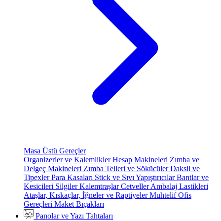
Masa Üstü Gereçler
Organizerler ve Kalemlikler
Hesap Makineleri
Zımba ve
Delgeç Makineleri
Zımba Telleri ve Sökücüler
Daksil ve
Tipexler
Para Kasaları
Stick ve Sıvı Yapıştırıcılar
Bantlar ve
Kesicileri
Silgiler
Kalemtraşlar
Cetveller
Ambalaj Lastikleri
Ataşlar, Kıskaçlar, İğneler ve Raptiyeler
Muhtelif Ofis
Gereçleri
Maket Bıçakları
Panolar ve Yazı Tahtaları