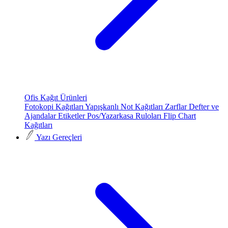
Ofis Kağıt Ürünleri
Fotokopi Kağıtları
Yapışkanlı Not Kağıtları
Zarflar
Defter ve
Ajandalar
Etiketler
Pos/Yazarkasa Ruloları
Flip Chart
Kağıtları
Yazı Gereçleri