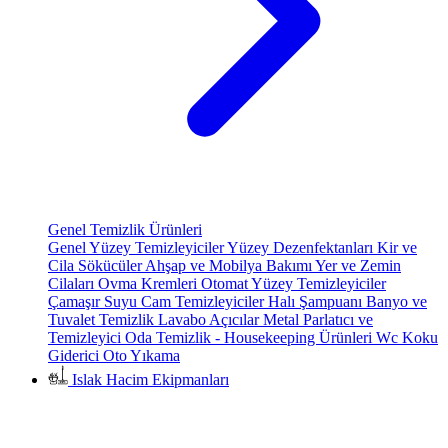
Genel Temizlik Ürünleri
Genel Yüzey Temizleyiciler
Yüzey Dezenfektanları
Kir ve
Cila Sökücüler
Ahşap ve Mobilya Bakımı
Yer ve Zemin
Cilaları
Ovma Kremleri
Otomat Yüzey Temizleyiciler
Çamaşır Suyu
Cam Temizleyiciler
Halı Şampuanı
Banyo ve
Tuvalet Temizlik
Lavabo Açıcılar
Metal Parlatıcı ve
Temizleyici
Oda Temizlik - Housekeeping Ürünleri
Wc Koku
Giderici
Oto Yıkama
Islak Hacim Ekipmanları