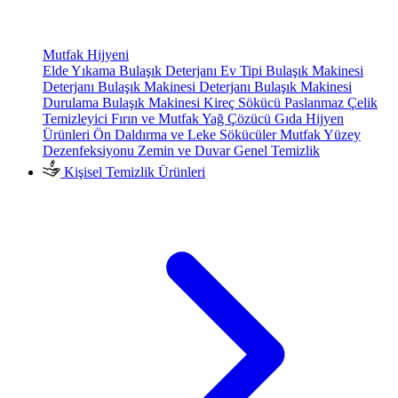
Mutfak Hijyeni
Elde Yıkama Bulaşık Deterjanı
Ev Tipi Bulaşık Makinesi
Deterjanı
Bulaşık Makinesi Deterjanı
Bulaşık Makinesi
Durulama
Bulaşık Makinesi Kireç Sökücü
Paslanmaz Çelik
Temizleyici
Fırın ve Mutfak Yağ Çözücü
Gıda Hijyen
Ürünleri
Ön Daldırma ve Leke Sökücüler
Mutfak Yüzey
Dezenfeksiyonu
Zemin ve Duvar Genel Temizlik
Kişisel Temizlik Ürünleri