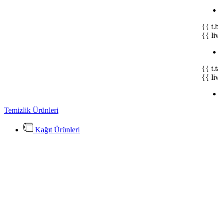
{{ t.
{{ li
{{ t.
{{ li
Temizlik Ürünleri
Kağıt Ürünleri