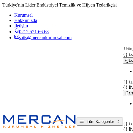
Türkiye'nin Lider Endüstriyel Temizlik ve Hijyen Tedarikçisi
Kurumsal
Hakkımızda
İletişim
0212 521 66 68
satis@mercankurumsal.com
{{ t.
{{ t.
{{ t.
{{ li
{{ t
Tüm Kategoriler
{{ t.
{{ li