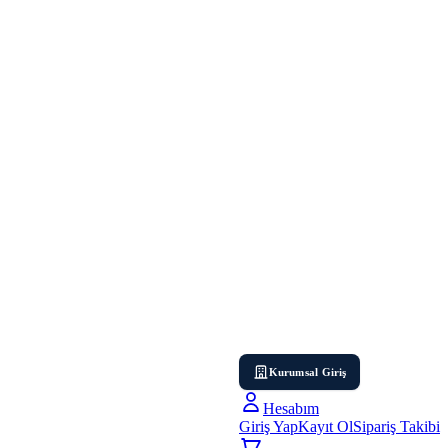
Kurumsal Giriş
Hesabım
Giriş Yap
Kayıt Ol
Sipariş Takibi