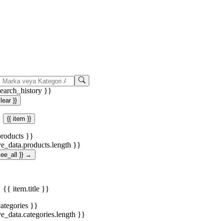
search_history }}
clear }}
{{ item }}
products }}
ve_data.products.length }}
.see_all }} →
{{ item.title }}
categories }}
ve_data.categories.length }}