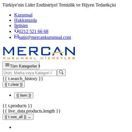
Türkiye'nin Lider Endüstriyel Temizlik ve Hijyen Tedarikçisi
Kurumsal
Hakkımızda
İletişim
0212 521 66 68
satis@mercankurumsal.com
Tüm Kategoriler
{{ t.search_history }}
{{ t.clear }}
{{ item }}
{{ t.products }}
{{ live_data.products.length }}
{{ t.see_all }} →