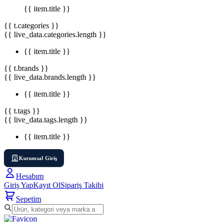
{{ item.title }}
{{ t.categories }}
{{ live_data.categories.length }}
{{ item.title }}
{{ t.brands }}
{{ live_data.brands.length }}
{{ item.title }}
{{ t.tags }}
{{ live_data.tags.length }}
{{ item.title }}
Kurumsal Giriş
Hesabım
Giriş Yap
Kayıt Ol
Sipariş Takibi
Sepetim