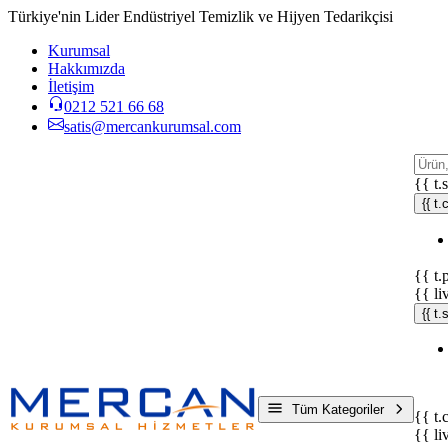
Türkiye'nin Lider Endüstriyel Temizlik ve Hijyen Tedarikçisi
Kurumsal
Hakkımızda
İletişim
0212 521 66 68
satis@mercankurumsal.com
{{ t.
{{ t.
{{ t.
{{ li
{{ t
Tüm Kategoriler
{{ t.
{{ li