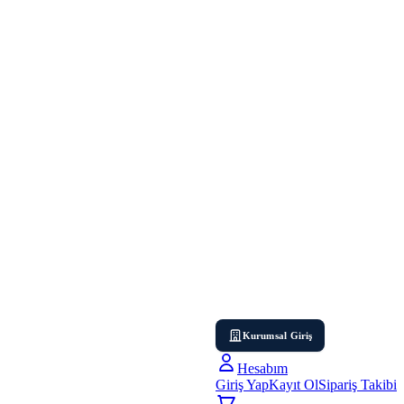
Kurumsal Giriş
Hesabım
Giriş Yap
Kayıt Ol
Sipariş Takibi