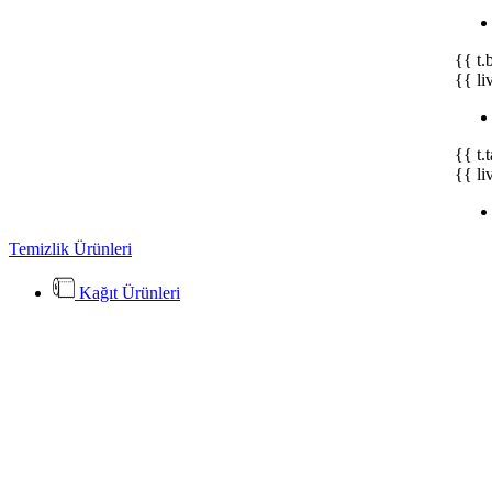
{{ t.
{{ li
{{ t.
{{ li
Temizlik Ürünleri
Kağıt Ürünleri