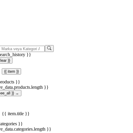
search_history }}
clear }}
{{ item }}
products }}
ve_data.products.length }}
.see_all }} →
{{ item.title }}
categories }}
ve_data.categories.length }}