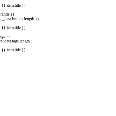
{{ item.title }}
brands }}
ve_data.brands.length }}
{{ item.title }}
tags }}
ve_data.tags.length }}
{{ item.title }}