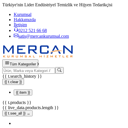
Türkiye'nin Lider Endüstriyel Temizlik ve Hijyen Tedarikçisi
Kurumsal
Hakkımızda
İletişim
0212 521 66 68
satis@mercankurumsal.com
Tüm Kategoriler
{{ t.search_history }}
{{ t.clear }}
{{ item }}
{{ t.products }}
{{ live_data.products.length }}
{{ t.see_all }} →