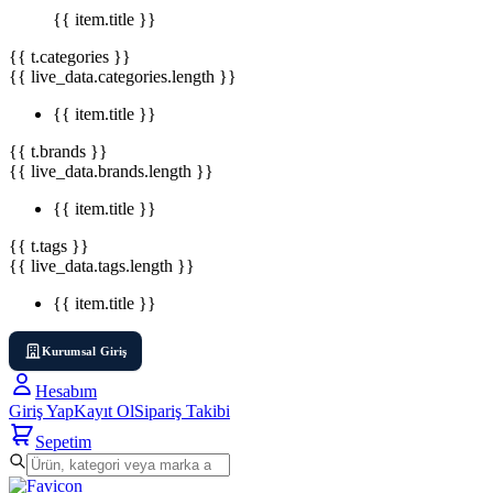
{{ item.title }}
{{ t.categories }}
{{ live_data.categories.length }}
{{ item.title }}
{{ t.brands }}
{{ live_data.brands.length }}
{{ item.title }}
{{ t.tags }}
{{ live_data.tags.length }}
{{ item.title }}
Kurumsal Giriş
Hesabım
Giriş Yap
Kayıt Ol
Sipariş Takibi
Sepetim