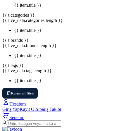
{{ item.title }}
{{ t.categories }}
{{ live_data.categories.length }}
{{ item.title }}
{{ t.brands }}
{{ live_data.brands.length }}
{{ item.title }}
{{ t.tags }}
{{ live_data.tags.length }}
{{ item.title }}
Kurumsal Giriş
Hesabım
Giriş Yap
Kayıt Ol
Sipariş Takibi
Sepetim