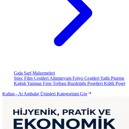
Gıda Sarf Malzemeleri
Streç Film Çeşitleri
Alüminyum Folyo Çeşitleri
Yağlı Pişirme
Kağıdı
Yanmaz Fırın Torbası
Buzdolabı Poşetleri
Kilitli Poşet
Kullan - At Ambalaj Ürünleri Kategorisini Gör