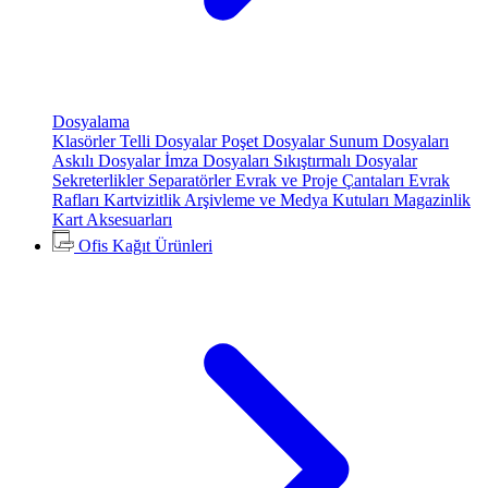
Dosyalama
Klasörler
Telli Dosyalar
Poşet Dosyalar
Sunum Dosyaları
Askılı Dosyalar
İmza Dosyaları
Sıkıştırmalı Dosyalar
Sekreterlikler
Separatörler
Evrak ve Proje Çantaları
Evrak
Rafları
Kartvizitlik
Arşivleme ve Medya Kutuları
Magazinlik
Kart Aksesuarları
Ofis Kağıt Ürünleri