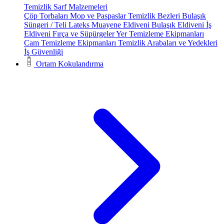
Temizlik Sarf Malzemeleri
Çöp Torbaları
Mop ve Paspaslar
Temizlik Bezleri
Bulaşık
Süngeri / Teli
Lateks Muayene Eldiveni
Bulaşık Eldiveni
İş
Eldiveni
Fırça ve Süpürgeler
Yer Temizleme Ekipmanları
Cam Temizleme Ekipmanları
Temizlik Arabaları ve Yedekleri
İş Güvenliği
Ortam Kokulandırma