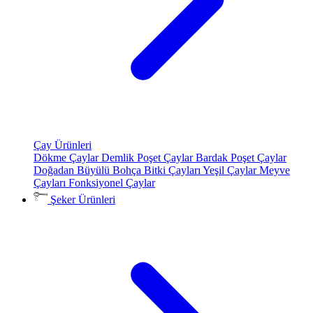
Çay Ürünleri
Dökme Çaylar
Demlik Poşet Çaylar
Bardak Poşet Çaylar
Doğadan Büyülü Bohça
Bitki Çayları
Yeşil Çaylar
Meyve
Çayları
Fonksiyonel Çaylar
Şeker Ürünleri