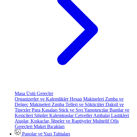
Masa Üstü Gereçler
Organizerler ve Kalemlikler
Hesap Makineleri
Zımba ve
Delgeç Makineleri
Zımba Telleri ve Sökücüler
Daksil ve
Tipexler
Para Kasaları
Stick ve Sıvı Yapıştırıcılar
Bantlar ve
Kesicileri
Silgiler
Kalemtraşlar
Cetveller
Ambalaj Lastikleri
Ataşlar, Kıskaçlar, İğneler ve Raptiyeler
Muhtelif Ofis
Gereçleri
Maket Bıçakları
Panolar ve Yazı Tahtaları