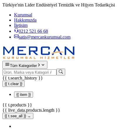
Türkiye'nin Lider Endüstriyel Temizlik ve Hijyen Tedarikçisi
Kurumsal
Hakkımızda
İletişim
0212 521 66 68
satis@mercankurumsal.com
Tüm Kategoriler
{{ t.search_history }}
{{ t.clear }}
{{ item }}
{{ t.products }}
{{ live_data.products.length }}
{{ t.see_all }} →