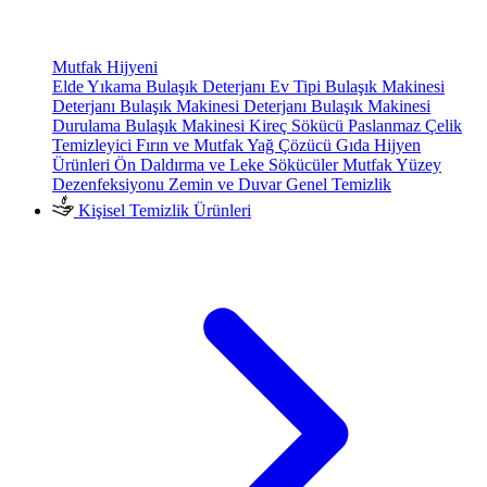
Mutfak Hijyeni
Elde Yıkama Bulaşık Deterjanı
Ev Tipi Bulaşık Makinesi
Deterjanı
Bulaşık Makinesi Deterjanı
Bulaşık Makinesi
Durulama
Bulaşık Makinesi Kireç Sökücü
Paslanmaz Çelik
Temizleyici
Fırın ve Mutfak Yağ Çözücü
Gıda Hijyen
Ürünleri
Ön Daldırma ve Leke Sökücüler
Mutfak Yüzey
Dezenfeksiyonu
Zemin ve Duvar Genel Temizlik
Kişisel Temizlik Ürünleri