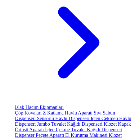
Islak Hacim Ekipmanları
Çöp Kovaları
Z Katlama Havlu Aparatı
Sıvı Sabun
Dispenseri
Sensörlü Havlu Dispenseri
İçten Çekmeli Havlu
Dispenseri
Jumbo Tuvalet Kağıdı Dispenseri
Klozet Kapak
Örtüsü Aparatı
İçten Çekme Tuvalet Kağıdı Dispenseri
Dispenser Peçete Aparatı
El Kurutma Makinesi
Klozet