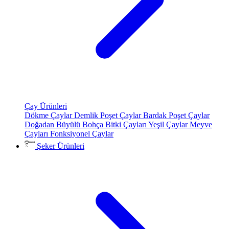
Çay Ürünleri
Dökme Çaylar
Demlik Poşet Çaylar
Bardak Poşet Çaylar
Doğadan Büyülü Bohça
Bitki Çayları
Yeşil Çaylar
Meyve
Çayları
Fonksiyonel Çaylar
Şeker Ürünleri