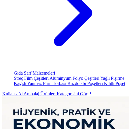
Gıda Sarf Malzemeleri
Streç Film Çeşitleri
Alüminyum Folyo Çeşitleri
Yağlı Pişirme
Kağıdı
Yanmaz Fırın Torbası
Buzdolabı Poşetleri
Kilitli Poşet
Kullan - At Ambalaj Ürünleri Kategorisini Gör