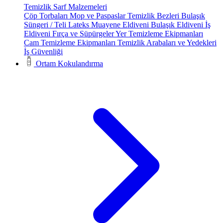
Temizlik Sarf Malzemeleri
Çöp Torbaları
Mop ve Paspaslar
Temizlik Bezleri
Bulaşık
Süngeri / Teli
Lateks Muayene Eldiveni
Bulaşık Eldiveni
İş
Eldiveni
Fırça ve Süpürgeler
Yer Temizleme Ekipmanları
Cam Temizleme Ekipmanları
Temizlik Arabaları ve Yedekleri
İş Güvenliği
Ortam Kokulandırma