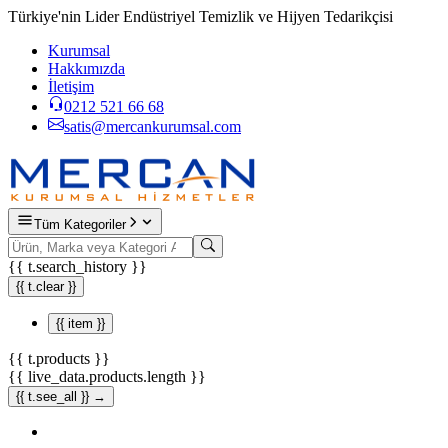
Türkiye'nin Lider Endüstriyel Temizlik ve Hijyen Tedarikçisi
Kurumsal
Hakkımızda
İletişim
0212 521 66 68
satis@mercankurumsal.com
Tüm Kategoriler
{{ t.search_history }}
{{ t.clear }}
{{ item }}
{{ t.products }}
{{ live_data.products.length }}
{{ t.see_all }} →