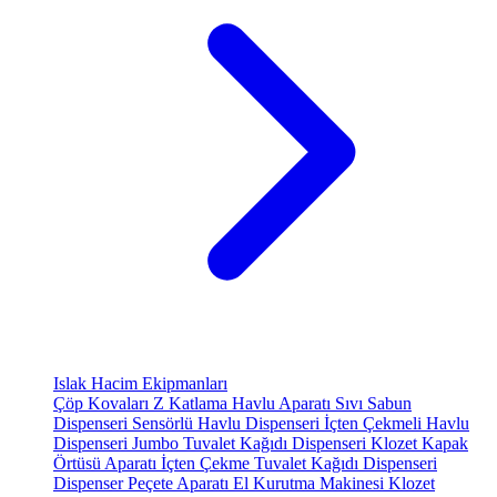
Islak Hacim Ekipmanları
Çöp Kovaları
Z Katlama Havlu Aparatı
Sıvı Sabun
Dispenseri
Sensörlü Havlu Dispenseri
İçten Çekmeli Havlu
Dispenseri
Jumbo Tuvalet Kağıdı Dispenseri
Klozet Kapak
Örtüsü Aparatı
İçten Çekme Tuvalet Kağıdı Dispenseri
Dispenser Peçete Aparatı
El Kurutma Makinesi
Klozet