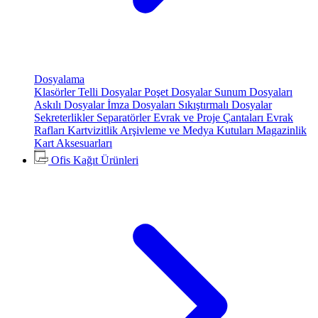
Dosyalama
Klasörler
Telli Dosyalar
Poşet Dosyalar
Sunum Dosyaları
Askılı Dosyalar
İmza Dosyaları
Sıkıştırmalı Dosyalar
Sekreterlikler
Separatörler
Evrak ve Proje Çantaları
Evrak
Rafları
Kartvizitlik
Arşivleme ve Medya Kutuları
Magazinlik
Kart Aksesuarları
Ofis Kağıt Ürünleri