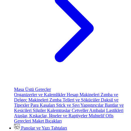
Masa Üstü Gereçler
Organizerler ve Kalemlikler
Hesap Makineleri
Zımba ve
Delgeç Makineleri
Zımba Telleri ve Sökücüler
Daksil ve
Tipexler
Para Kasaları
Stick ve Sıvı Yapıştırıcılar
Bantlar ve
Kesicileri
Silgiler
Kalemtraşlar
Cetveller
Ambalaj Lastikleri
Ataşlar, Kıskaçlar, İğneler ve Raptiyeler
Muhtelif Ofis
Gereçleri
Maket Bıçakları
Panolar ve Yazı Tahtaları