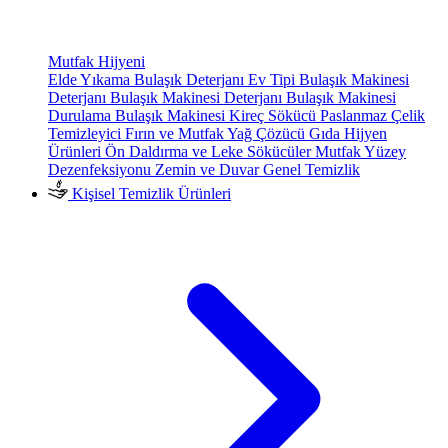
Mutfak Hijyeni
Elde Yıkama Bulaşık Deterjanı
Ev Tipi Bulaşık Makinesi
Deterjanı
Bulaşık Makinesi Deterjanı
Bulaşık Makinesi
Durulama
Bulaşık Makinesi Kireç Sökücü
Paslanmaz Çelik
Temizleyici
Fırın ve Mutfak Yağ Çözücü
Gıda Hijyen
Ürünleri
Ön Daldırma ve Leke Sökücüler
Mutfak Yüzey
Dezenfeksiyonu
Zemin ve Duvar Genel Temizlik
Kişisel Temizlik Ürünleri