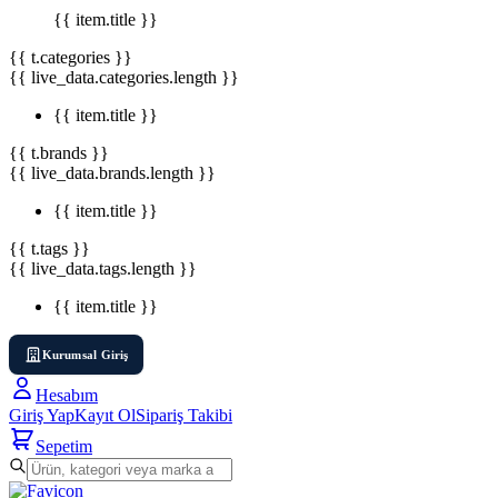
{{ item.title }}
{{ t.categories }}
{{ live_data.categories.length }}
{{ item.title }}
{{ t.brands }}
{{ live_data.brands.length }}
{{ item.title }}
{{ t.tags }}
{{ live_data.tags.length }}
{{ item.title }}
Kurumsal Giriş
Hesabım
Giriş Yap
Kayıt Ol
Sipariş Takibi
Sepetim