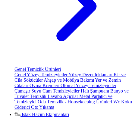
Genel Temizlik Ürünleri
Genel Yüzey Temizleyiciler
Yüzey Dezenfektanları
Kir ve
Cila Sökücüler
Ahşap ve Mobilya Bakımı
Yer ve Zemin
Cilaları
Ovma Kremleri
Otomat Yüzey Temizleyiciler
Çamaşır Suyu
Cam Temizleyiciler
Halı Şampuanı
Banyo ve
Tuvalet Temizlik
Lavabo Açıcılar
Metal Parlatıcı ve
Temizleyici
Oda Temizlik - Housekeeping Ürünleri
Wc Koku
Giderici
Oto Yıkama
Islak Hacim Ekipmanları