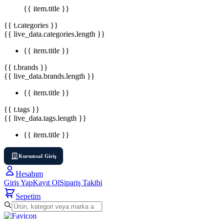
{{ item.title }}
{{ t.categories }}
{{ live_data.categories.length }}
{{ item.title }}
{{ t.brands }}
{{ live_data.brands.length }}
{{ item.title }}
{{ t.tags }}
{{ live_data.tags.length }}
{{ item.title }}
Kurumsal Giriş
Hesabım
Giriş Yap
Kayıt Ol
Sipariş Takibi
Sepetim