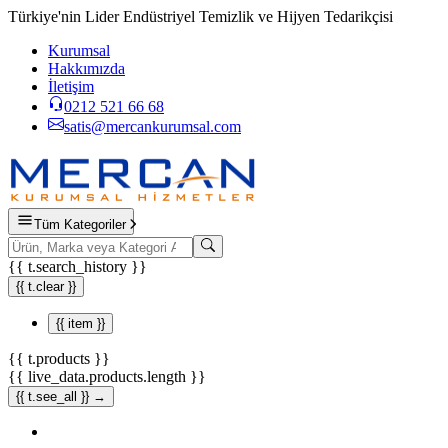
Türkiye'nin Lider Endüstriyel Temizlik ve Hijyen Tedarikçisi
Kurumsal
Hakkımızda
İletişim
0212 521 66 68
satis@mercankurumsal.com
Tüm Kategoriler
{{ t.search_history }}
{{ t.clear }}
{{ item }}
{{ t.products }}
{{ live_data.products.length }}
{{ t.see_all }} →