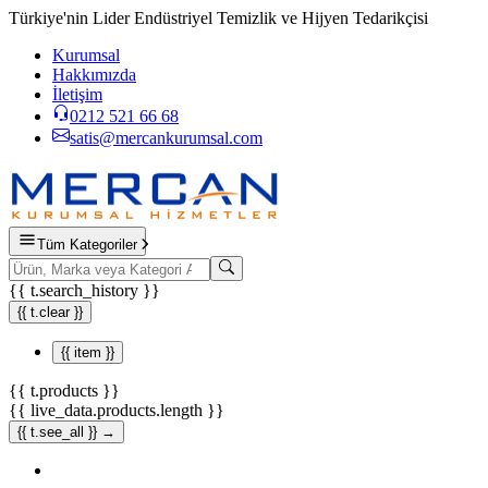
Türkiye'nin Lider Endüstriyel Temizlik ve Hijyen Tedarikçisi
Kurumsal
Hakkımızda
İletişim
0212 521 66 68
satis@mercankurumsal.com
Tüm Kategoriler
{{ t.search_history }}
{{ t.clear }}
{{ item }}
{{ t.products }}
{{ live_data.products.length }}
{{ t.see_all }} →