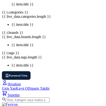
{{ item.title }}
{{ t.categories }}
{{ live_data.categories.length }}
{{ item.title }}
{{ t.brands }}
{{ live_data.brands.length }}
{{ item.title }}
{{ t.tags }}
{{ live_data.tags.length }}
{{ item.title }}
Kurumsal Giriş
Hesabım
Giriş Yap
Kayıt Ol
Sipariş Takibi
Sepetim