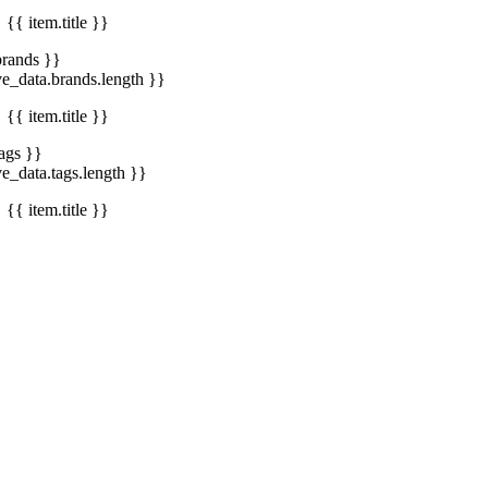
{{ item.title }}
brands }}
ve_data.brands.length }}
{{ item.title }}
tags }}
ve_data.tags.length }}
{{ item.title }}