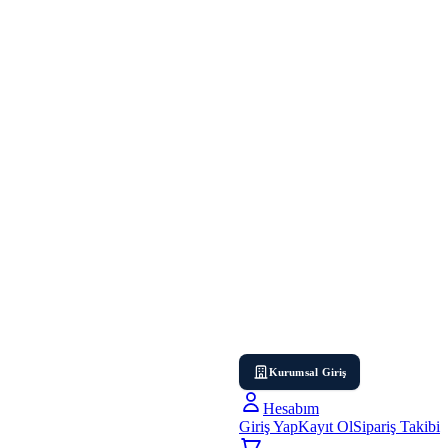
Kurumsal Giriş
Hesabım
Giriş Yap
Kayıt Ol
Sipariş Takibi