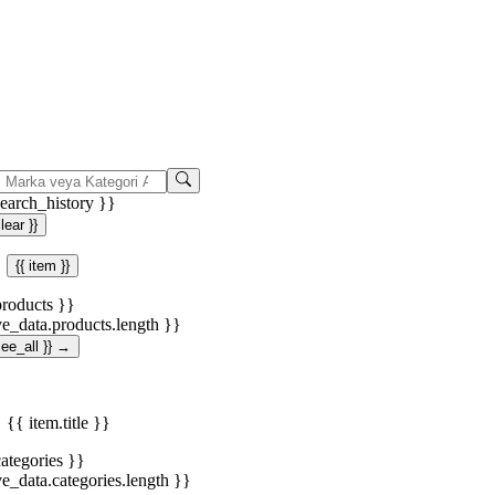
search_history }}
clear }}
{{ item }}
products }}
ve_data.products.length }}
.see_all }} →
{{ item.title }}
categories }}
ve_data.categories.length }}