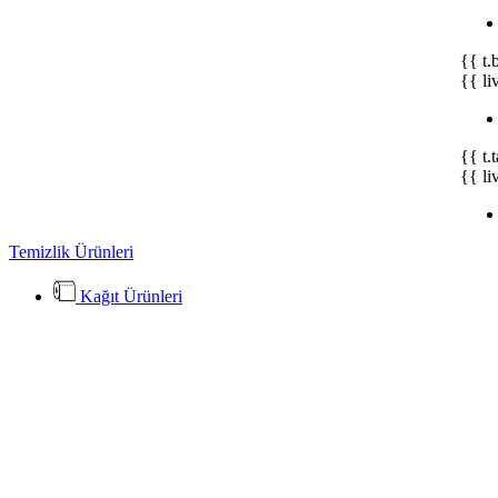
{{ t.
{{ li
{{ t.
{{ li
Temizlik Ürünleri
Kağıt Ürünleri