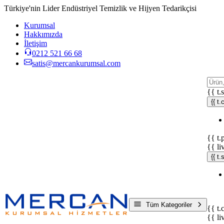
Türkiye'nin Lider Endüstriyel Temizlik ve Hijyen Tedarikçisi
Kurumsal
Hakkımızda
İletişim
0212 521 66 68
satis@mercankurumsal.com
{{ t.
{{ t.
{{ t.
{{ li
{{ t
Tüm Kategoriler
{{ t.
{{ li