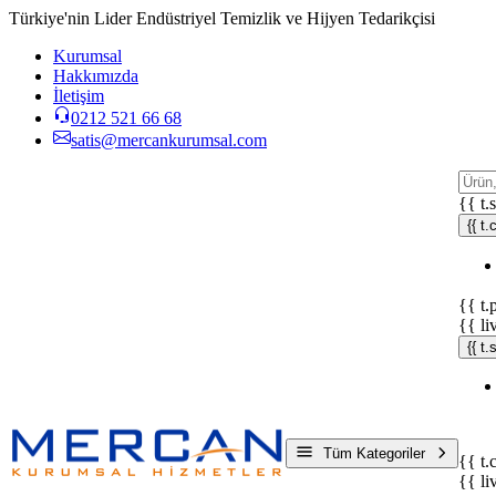
Türkiye'nin Lider Endüstriyel Temizlik ve Hijyen Tedarikçisi
Kurumsal
Hakkımızda
İletişim
0212 521 66 68
satis@mercankurumsal.com
{{ t.
{{ t.
{{ t.
{{ li
{{ t
Tüm Kategoriler
{{ t.
{{ li