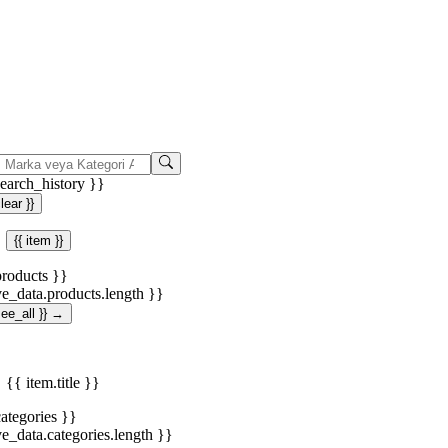
search_history }}
clear }}
{{ item }}
products }}
ve_data.products.length }}
.see_all }} →
{{ item.title }}
categories }}
ve_data.categories.length }}