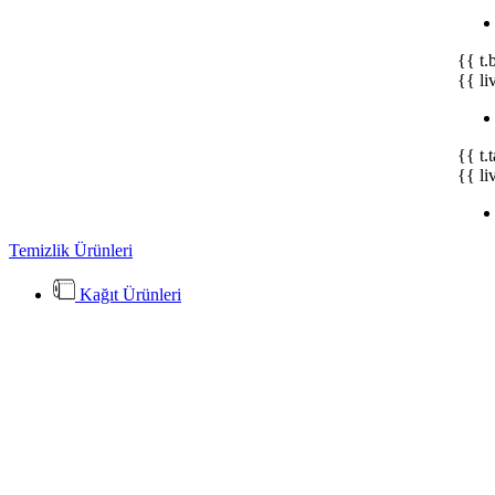
{{ t.
{{ li
{{ t.
{{ li
Temizlik Ürünleri
Kağıt Ürünleri