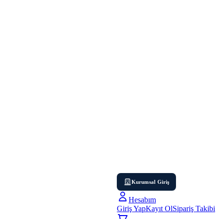
Kurumsal Giriş
Hesabım
Giriş Yap
Kayıt Ol
Sipariş Takibi