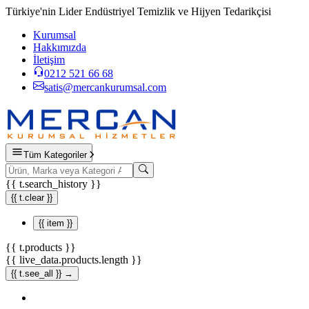
Türkiye'nin Lider Endüstriyel Temizlik ve Hijyen Tedarikçisi
Kurumsal
Hakkımızda
İletişim
0212 521 66 68
satis@mercankurumsal.com
Tüm Kategoriler
{{ t.search_history }}
{{ t.clear }}
{{ item }}
{{ t.products }}
{{ live_data.products.length }}
{{ t.see_all }} →