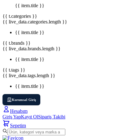
{{ item.title }}
{{ t.categories }}
{{ live_data.categories.length }}
{{ item.title }}
{{ t.brands }}
{{ live_data.brands.length }}
{{ item.title }}
{{ t.tags }}
{{ live_data.tags.length }}
{{ item.title }}
Kurumsal Giriş
Hesabım
Giriş Yap
Kayıt Ol
Sipariş Takibi
Sepetim