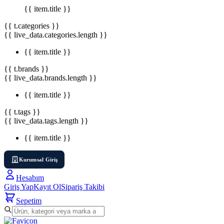
{{ item.title }}
{{ t.categories }}
{{ live_data.categories.length }}
{{ item.title }}
{{ t.brands }}
{{ live_data.brands.length }}
{{ item.title }}
{{ t.tags }}
{{ live_data.tags.length }}
{{ item.title }}
Kurumsal Giriş
Hesabım
Giriş Yap
Kayıt Ol
Sipariş Takibi
Sepetim