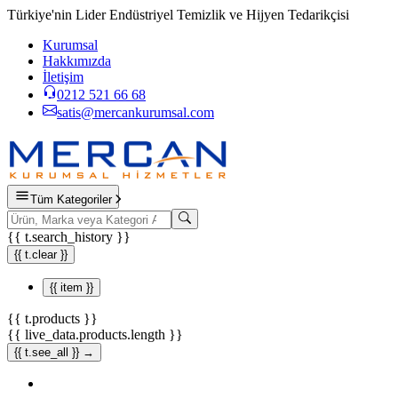
Türkiye'nin Lider Endüstriyel Temizlik ve Hijyen Tedarikçisi
Kurumsal
Hakkımızda
İletişim
0212 521 66 68
satis@mercankurumsal.com
Tüm Kategoriler
{{ t.search_history }}
{{ t.clear }}
{{ item }}
{{ t.products }}
{{ live_data.products.length }}
{{ t.see_all }} →