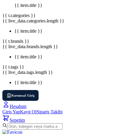
{{ item.title }}
{{ t.categories }}
{{ live_data.categories.length }}
{{ item.title }}
{{ t.brands }}
{{ live_data.brands.length }}
{{ item.title }}
{{ t.tags }}
{{ live_data.tags.length }}
{{ item.title }}
Kurumsal Giriş
Hesabım
Giriş Yap
Kayıt Ol
Sipariş Takibi
Sepetim