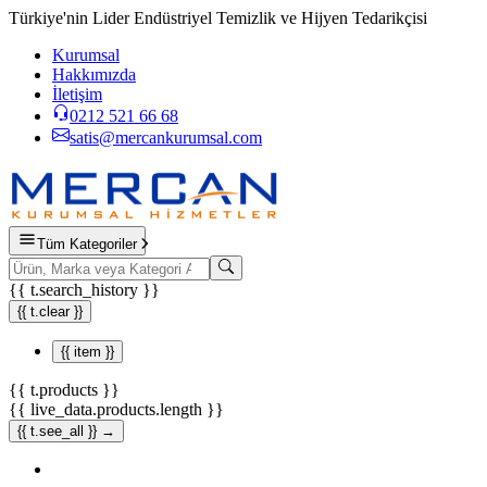
Türkiye'nin Lider Endüstriyel Temizlik ve Hijyen Tedarikçisi
Kurumsal
Hakkımızda
İletişim
0212 521 66 68
satis@mercankurumsal.com
Tüm Kategoriler
{{ t.search_history }}
{{ t.clear }}
{{ item }}
{{ t.products }}
{{ live_data.products.length }}
{{ t.see_all }} →