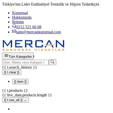
Türkiye'nin Lider Endüstriyel Temizlik ve Hijyen Tedarikçisi
Kurumsal
Hakkımızda
İletişim
0212 521 66 68
satis@mercankurumsal.com
Tüm Kategoriler
{{ t.search_history }}
{{ t.clear }}
{{ item }}
{{ t.products }}
{{ live_data.products.length }}
{{ t.see_all }} →