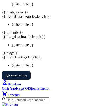
{{ item.title }}
{{ t.categories }}
{{ live_data.categories.length }}
{{ item.title }}
{{ t.brands }}
{{ live_data.brands.length }}
{{ item.title }}
{{ t.tags }}
{{ live_data.tags.length }}
{{ item.title }}
Kurumsal Giriş
Hesabım
Giriş Yap
Kayıt Ol
Sipariş Takibi
Sepetim