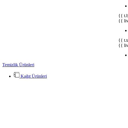
{{ t.
{{ li
{{ t.
{{ li
Temizlik Ürünleri
Kağıt Ürünleri