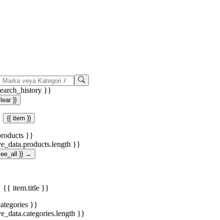
search_history }}
clear }}
{{ item }}
products }}
ve_data.products.length }}
.see_all }} →
{{ item.title }}
categories }}
ve_data.categories.length }}