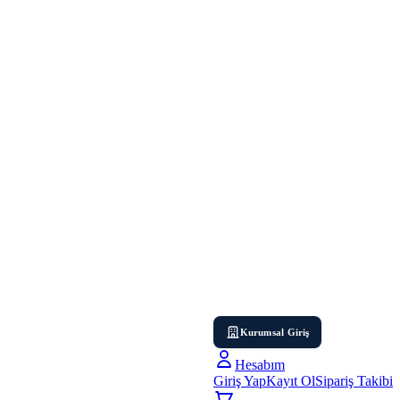
Kurumsal Giriş
Hesabım
Giriş Yap
Kayıt Ol
Sipariş Takibi