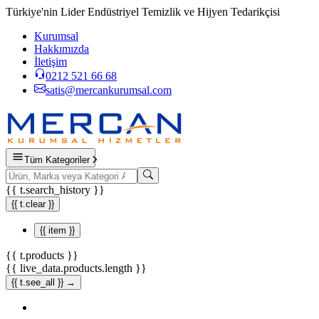
Türkiye'nin Lider Endüstriyel Temizlik ve Hijyen Tedarikçisi
Kurumsal
Hakkımızda
İletişim
0212 521 66 68
satis@mercankurumsal.com
Tüm Kategoriler
{{ t.search_history }}
{{ t.clear }}
{{ item }}
{{ t.products }}
{{ live_data.products.length }}
{{ t.see_all }} →