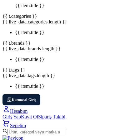
{{ item.title }}
{{ t.categories }}
{{ live_data.categories.length }}
{{ item.title }}
{{ t.brands }}
{{ live_data.brands.length }}
{{ item.title }}
{{ t.tags }}
{{ live_data.tags.length }}
{{ item.title }}
Kurumsal Giriş
Hesabım
Giriş Yap
Kayıt Ol
Sipariş Takibi
Sepetim