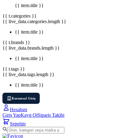
{{ item.title }}
{{ t.categories }}
{{ live_data.categories.length }}
{{ item.title }}
{{ t.brands }}
{{ live_data.brands.length }}
{{ item.title }}
{{ t.tags }}
{{ live_data.tags.length }}
{{ item.title }}
Kurumsal Giriş
Hesabım
Giriş Yap
Kayıt Ol
Sipariş Takibi
Sepetim