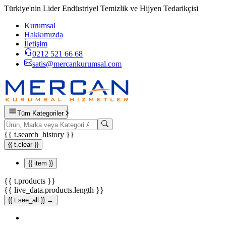
Türkiye'nin Lider Endüstriyel Temizlik ve Hijyen Tedarikçisi
Kurumsal
Hakkımızda
İletişim
0212 521 66 68
satis@mercankurumsal.com
Tüm Kategoriler
{{ t.search_history }}
{{ t.clear }}
{{ item }}
{{ t.products }}
{{ live_data.products.length }}
{{ t.see_all }} →