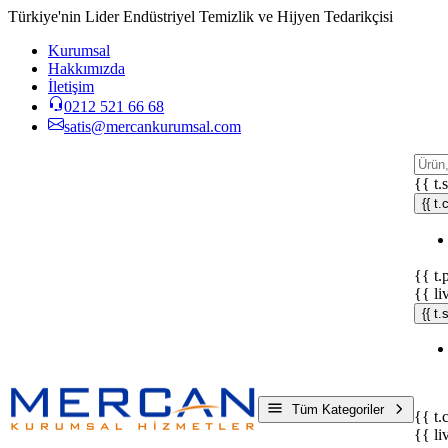
Türkiye'nin Lider Endüstriyel Temizlik ve Hijyen Tedarikçisi
Kurumsal
Hakkımızda
İletişim
0212 521 66 68
satis@mercankurumsal.com
{{ t.
{{ t.
{{ t.
{{ li
{{ t
Tüm Kategoriler
{{ t.
{{ li