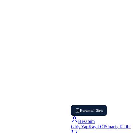
Kurumsal Giriş
Hesabım
Giriş Yap
Kayıt Ol
Sipariş Takibi