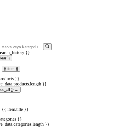
search_history }}
clear }}
{{ item }}
products }}
ve_data.products.length }}
.see_all }} →
{{ item.title }}
categories }}
ve_data.categories.length }}