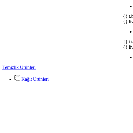
{{ t.
{{ li
{{ t.
{{ li
Temizlik Ürünleri
Kağıt Ürünleri