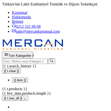
Türkiye'nin Lider Endüstriyel Temizlik ve Hijyen Tedarikçisi
Kurumsal
Hakkımızda
İletişim
0212 521 66 68
satis@mercankurumsal.com
Tüm Kategoriler
{{ t.search_history }}
{{ t.clear }}
{{ item }}
{{ t.products }}
{{ live_data.products.length }}
{{ t.see_all }} →