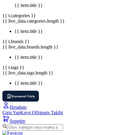
{{ item.title }}
{{ t.categories }}
{{ live_data.categories.length }}
{{ item.title }}
{{ t.brands }}
{{ live_data.brands.length }}
{{ item.title }}
{{ t.tags }}
{{ live_data.tags.length }}
{{ item.title }}
Kurumsal Giriş
Hesabım
Giriş Yap
Kayıt Ol
Sipariş Takibi
Sepetim