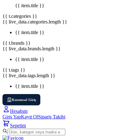
{{ item.title }}
{{ t.categories }}
{{ live_data.categories.length }}
{{ item.title }}
{{ t.brands }}
{{ live_data.brands.length }}
{{ item.title }}
{{ t.tags }}
{{ live_data.tags.length }}
{{ item.title }}
Kurumsal Giriş
Hesabım
Giriş Yap
Kayıt Ol
Sipariş Takibi
Sepetim