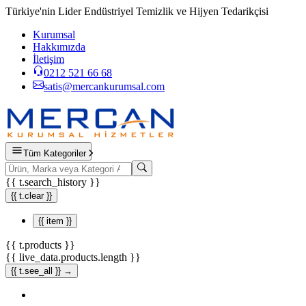
Türkiye'nin Lider Endüstriyel Temizlik ve Hijyen Tedarikçisi
Kurumsal
Hakkımızda
İletişim
0212 521 66 68
satis@mercankurumsal.com
Tüm Kategoriler
{{ t.search_history }}
{{ t.clear }}
{{ item }}
{{ t.products }}
{{ live_data.products.length }}
{{ t.see_all }} →