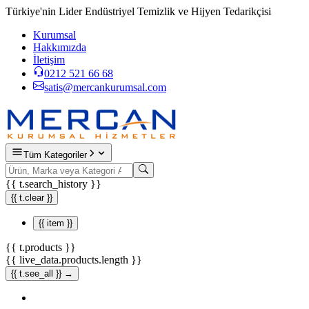
Türkiye'nin Lider Endüstriyel Temizlik ve Hijyen Tedarikçisi
Kurumsal
Hakkımızda
İletişim
0212 521 66 68
satis@mercankurumsal.com
Tüm Kategoriler
{{ t.search_history }}
{{ t.clear }}
{{ item }}
{{ t.products }}
{{ live_data.products.length }}
{{ t.see_all }} →