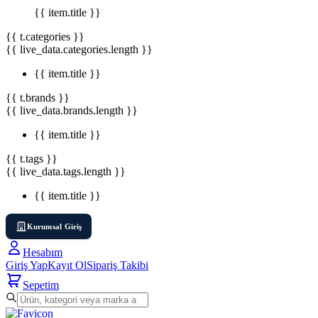
{{ item.title }}
{{ t.categories }}
{{ live_data.categories.length }}
{{ item.title }}
{{ t.brands }}
{{ live_data.brands.length }}
{{ item.title }}
{{ t.tags }}
{{ live_data.tags.length }}
{{ item.title }}
Kurumsal Giriş
Hesabım
Giriş Yap
Kayıt Ol
Sipariş Takibi
Sepetim