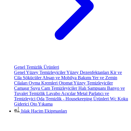
Genel Temizlik Ürünleri
Genel Yüzey Temizleyiciler
Yüzey Dezenfektanları
Kir ve
Cila Sökücüler
Ahşap ve Mobilya Bakımı
Yer ve Zemin
Cilaları
Ovma Kremleri
Otomat Yüzey Temizleyiciler
Çamaşır Suyu
Cam Temizleyiciler
Halı Şampuanı
Banyo ve
Tuvalet Temizlik
Lavabo Açıcılar
Metal Parlatıcı ve
Temizleyici
Oda Temizlik - Housekeeping Ürünleri
Wc Koku
Giderici
Oto Yıkama
Islak Hacim Ekipmanları