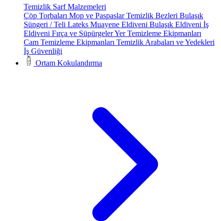
Temizlik Sarf Malzemeleri
Çöp Torbaları
Mop ve Paspaslar
Temizlik Bezleri
Bulaşık
Süngeri / Teli
Lateks Muayene Eldiveni
Bulaşık Eldiveni
İş
Eldiveni
Fırça ve Süpürgeler
Yer Temizleme Ekipmanları
Cam Temizleme Ekipmanları
Temizlik Arabaları ve Yedekleri
İş Güvenliği
Ortam Kokulandırma