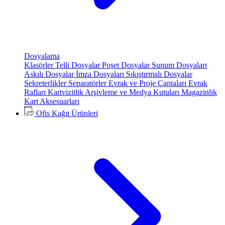
Dosyalama
Klasörler
Telli Dosyalar
Poşet Dosyalar
Sunum Dosyaları
Askılı Dosyalar
İmza Dosyaları
Sıkıştırmalı Dosyalar
Sekreterlikler
Separatörler
Evrak ve Proje Çantaları
Evrak
Rafları
Kartvizitlik
Arşivleme ve Medya Kutuları
Magazinlik
Kart Aksesuarları
Ofis Kağıt Ürünleri