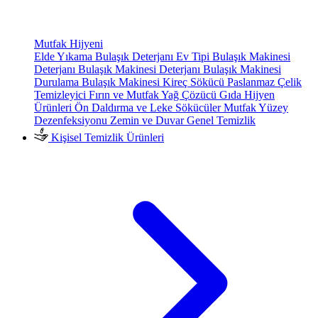
Mutfak Hijyeni
Elde Yıkama Bulaşık Deterjanı
Ev Tipi Bulaşık Makinesi
Deterjanı
Bulaşık Makinesi Deterjanı
Bulaşık Makinesi
Durulama
Bulaşık Makinesi Kireç Sökücü
Paslanmaz Çelik
Temizleyici
Fırın ve Mutfak Yağ Çözücü
Gıda Hijyen
Ürünleri
Ön Daldırma ve Leke Sökücüler
Mutfak Yüzey
Dezenfeksiyonu
Zemin ve Duvar Genel Temizlik
Kişisel Temizlik Ürünleri