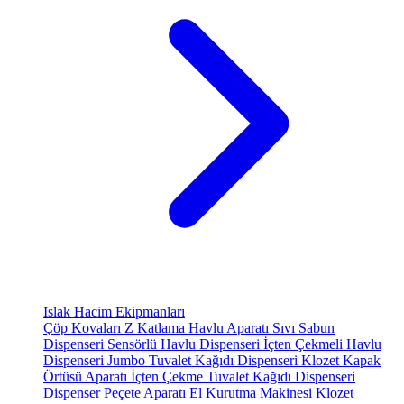
Islak Hacim Ekipmanları
Çöp Kovaları
Z Katlama Havlu Aparatı
Sıvı Sabun
Dispenseri
Sensörlü Havlu Dispenseri
İçten Çekmeli Havlu
Dispenseri
Jumbo Tuvalet Kağıdı Dispenseri
Klozet Kapak
Örtüsü Aparatı
İçten Çekme Tuvalet Kağıdı Dispenseri
Dispenser Peçete Aparatı
El Kurutma Makinesi
Klozet