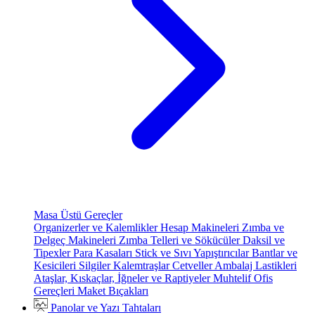
Masa Üstü Gereçler
Organizerler ve Kalemlikler
Hesap Makineleri
Zımba ve
Delgeç Makineleri
Zımba Telleri ve Sökücüler
Daksil ve
Tipexler
Para Kasaları
Stick ve Sıvı Yapıştırıcılar
Bantlar ve
Kesicileri
Silgiler
Kalemtraşlar
Cetveller
Ambalaj Lastikleri
Ataşlar, Kıskaçlar, İğneler ve Raptiyeler
Muhtelif Ofis
Gereçleri
Maket Bıçakları
Panolar ve Yazı Tahtaları