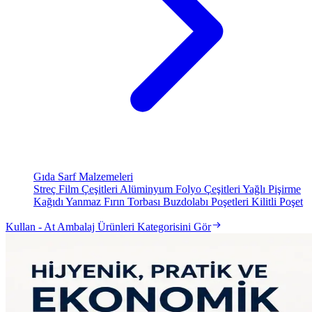
Gıda Sarf Malzemeleri
Streç Film Çeşitleri
Alüminyum Folyo Çeşitleri
Yağlı Pişirme
Kağıdı
Yanmaz Fırın Torbası
Buzdolabı Poşetleri
Kilitli Poşet
Kullan - At Ambalaj Ürünleri Kategorisini Gör