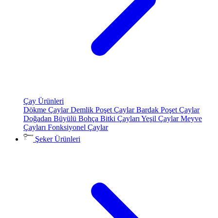
Çay Ürünleri
Dökme Çaylar
Demlik Poşet Çaylar
Bardak Poşet Çaylar
Doğadan Büyülü Bohça
Bitki Çayları
Yeşil Çaylar
Meyve
Çayları
Fonksiyonel Çaylar
Şeker Ürünleri