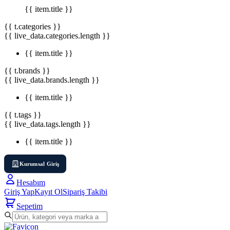
{{ item.title }}
{{ t.categories }}
{{ live_data.categories.length }}
{{ item.title }}
{{ t.brands }}
{{ live_data.brands.length }}
{{ item.title }}
{{ t.tags }}
{{ live_data.tags.length }}
{{ item.title }}
Kurumsal Giriş
Hesabım
Giriş Yap
Kayıt Ol
Sipariş Takibi
Sepetim