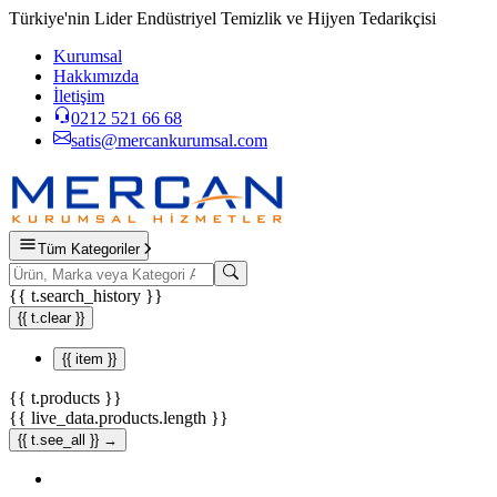
Türkiye'nin Lider Endüstriyel Temizlik ve Hijyen Tedarikçisi
Kurumsal
Hakkımızda
İletişim
0212 521 66 68
satis@mercankurumsal.com
Tüm Kategoriler
{{ t.search_history }}
{{ t.clear }}
{{ item }}
{{ t.products }}
{{ live_data.products.length }}
{{ t.see_all }} →