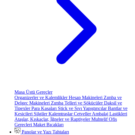
Masa Üstü Gereçler
Organizerler ve Kalemlikler
Hesap Makineleri
Zımba ve
Delgeç Makineleri
Zımba Telleri ve Sökücüler
Daksil ve
Tipexler
Para Kasaları
Stick ve Sıvı Yapıştırıcılar
Bantlar ve
Kesicileri
Silgiler
Kalemtraşlar
Cetveller
Ambalaj Lastikleri
Ataşlar, Kıskaçlar, İğneler ve Raptiyeler
Muhtelif Ofis
Gereçleri
Maket Bıçakları
Panolar ve Yazı Tahtaları