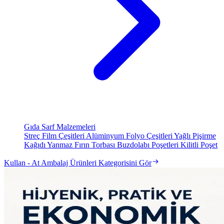
Gıda Sarf Malzemeleri
Streç Film Çeşitleri
Alüminyum Folyo Çeşitleri
Yağlı Pişirme
Kağıdı
Yanmaz Fırın Torbası
Buzdolabı Poşetleri
Kilitli Poşet
Kullan - At Ambalaj Ürünleri Kategorisini Gör