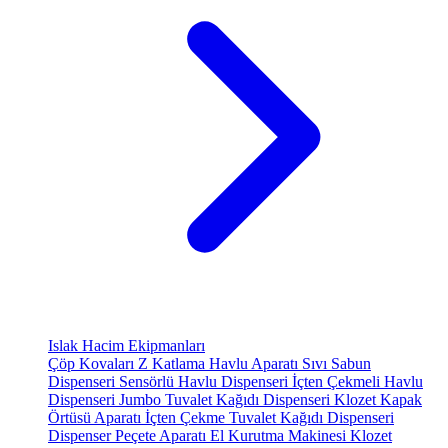
Islak Hacim Ekipmanları
Çöp Kovaları
Z Katlama Havlu Aparatı
Sıvı Sabun
Dispenseri
Sensörlü Havlu Dispenseri
İçten Çekmeli Havlu
Dispenseri
Jumbo Tuvalet Kağıdı Dispenseri
Klozet Kapak
Örtüsü Aparatı
İçten Çekme Tuvalet Kağıdı Dispenseri
Dispenser Peçete Aparatı
El Kurutma Makinesi
Klozet