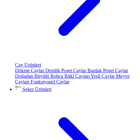
Çay Ürünleri
Dökme Çaylar
Demlik Poşet Çaylar
Bardak Poşet Çaylar
Doğadan Büyülü Bohça
Bitki Çayları
Yeşil Çaylar
Meyve
Çayları
Fonksiyonel Çaylar
Şeker Ürünleri