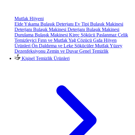
Mutfak Hijyeni
Elde Yıkama Bulaşık Deterjanı
Ev Tipi Bulaşık Makinesi
Deterjanı
Bulaşık Makinesi Deterjanı
Bulaşık Makinesi
Durulama
Bulaşık Makinesi Kireç Sökücü
Paslanmaz Çelik
Temizleyici
Fırın ve Mutfak Yağ Çözücü
Gıda Hijyen
Ürünleri
Ön Daldırma ve Leke Sökücüler
Mutfak Yüzey
Dezenfeksiyonu
Zemin ve Duvar Genel Temizlik
Kişisel Temizlik Ürünleri