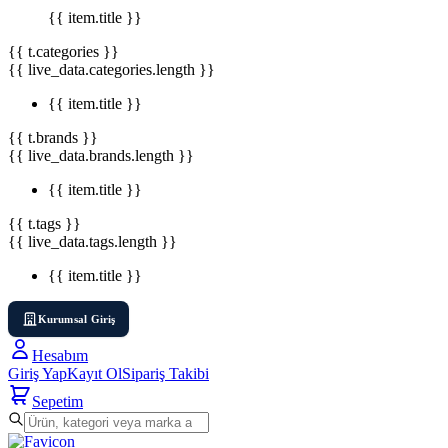
{{ item.title }}
{{ t.categories }}
{{ live_data.categories.length }}
{{ item.title }}
{{ t.brands }}
{{ live_data.brands.length }}
{{ item.title }}
{{ t.tags }}
{{ live_data.tags.length }}
{{ item.title }}
Kurumsal Giriş
Hesabım
Giriş Yap
Kayıt Ol
Sipariş Takibi
Sepetim