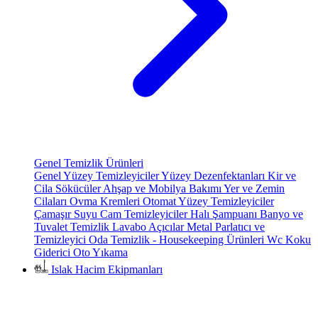
Genel Temizlik Ürünleri
Genel Yüzey Temizleyiciler
Yüzey Dezenfektanları
Kir ve
Cila Sökücüler
Ahşap ve Mobilya Bakımı
Yer ve Zemin
Cilaları
Ovma Kremleri
Otomat Yüzey Temizleyiciler
Çamaşır Suyu
Cam Temizleyiciler
Halı Şampuanı
Banyo ve
Tuvalet Temizlik
Lavabo Açıcılar
Metal Parlatıcı ve
Temizleyici
Oda Temizlik - Housekeeping Ürünleri
Wc Koku
Giderici
Oto Yıkama
Islak Hacim Ekipmanları