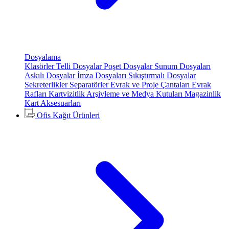
Dosyalama
Klasörler
Telli Dosyalar
Poşet Dosyalar
Sunum Dosyaları
Askılı Dosyalar
İmza Dosyaları
Sıkıştırmalı Dosyalar
Sekreterlikler
Separatörler
Evrak ve Proje Çantaları
Evrak
Rafları
Kartvizitlik
Arşivleme ve Medya Kutuları
Magazinlik
Kart Aksesuarları
Ofis Kağıt Ürünleri