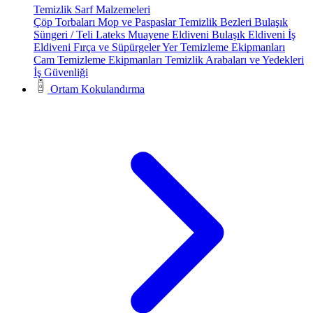
Temizlik Sarf Malzemeleri
Çöp Torbaları
Mop ve Paspaslar
Temizlik Bezleri
Bulaşık
Süngeri / Teli
Lateks Muayene Eldiveni
Bulaşık Eldiveni
İş
Eldiveni
Fırça ve Süpürgeler
Yer Temizleme Ekipmanları
Cam Temizleme Ekipmanları
Temizlik Arabaları ve Yedekleri
İş Güvenliği
Ortam Kokulandırma