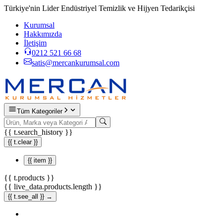
Türkiye'nin Lider Endüstriyel Temizlik ve Hijyen Tedarikçisi
Kurumsal
Hakkımızda
İletişim
0212 521 66 68
satis@mercankurumsal.com
Tüm Kategoriler
{{ t.search_history }}
{{ t.clear }}
{{ item }}
{{ t.products }}
{{ live_data.products.length }}
{{ t.see_all }} →