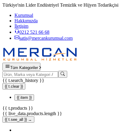
Türkiye'nin Lider Endüstriyel Temizlik ve Hijyen Tedarikçisi
Kurumsal
Hakkımızda
İletişim
0212 521 66 68
satis@mercankurumsal.com
Tüm Kategoriler
{{ t.search_history }}
{{ t.clear }}
{{ item }}
{{ t.products }}
{{ live_data.products.length }}
{{ t.see_all }} →