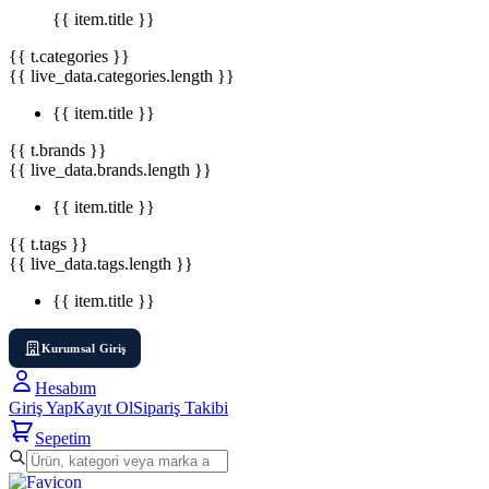
{{ item.title }}
{{ t.categories }}
{{ live_data.categories.length }}
{{ item.title }}
{{ t.brands }}
{{ live_data.brands.length }}
{{ item.title }}
{{ t.tags }}
{{ live_data.tags.length }}
{{ item.title }}
Kurumsal Giriş
Hesabım
Giriş Yap
Kayıt Ol
Sipariş Takibi
Sepetim