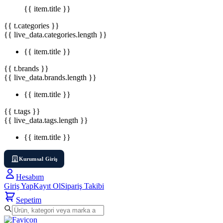
{{ item.title }}
{{ t.categories }}
{{ live_data.categories.length }}
{{ item.title }}
{{ t.brands }}
{{ live_data.brands.length }}
{{ item.title }}
{{ t.tags }}
{{ live_data.tags.length }}
{{ item.title }}
Kurumsal Giriş
Hesabım
Giriş Yap
Kayıt Ol
Sipariş Takibi
Sepetim