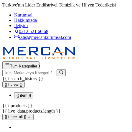
Türkiye'nin Lider Endüstriyel Temizlik ve Hijyen Tedarikçisi
Kurumsal
Hakkımızda
İletişim
0212 521 66 68
satis@mercankurumsal.com
Tüm Kategoriler
{{ t.search_history }}
{{ t.clear }}
{{ item }}
{{ t.products }}
{{ live_data.products.length }}
{{ t.see_all }} →