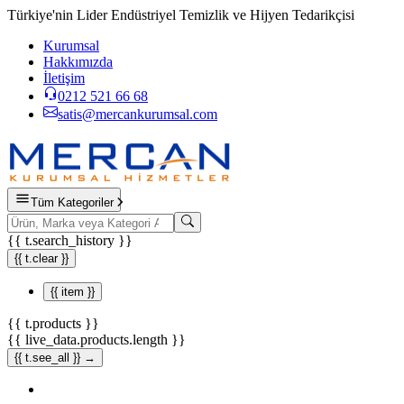
Türkiye'nin Lider Endüstriyel Temizlik ve Hijyen Tedarikçisi
Kurumsal
Hakkımızda
İletişim
0212 521 66 68
satis@mercankurumsal.com
Tüm Kategoriler
{{ t.search_history }}
{{ t.clear }}
{{ item }}
{{ t.products }}
{{ live_data.products.length }}
{{ t.see_all }} →