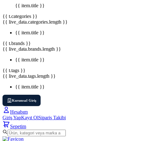
{{ item.title }}
{{ t.categories }}
{{ live_data.categories.length }}
{{ item.title }}
{{ t.brands }}
{{ live_data.brands.length }}
{{ item.title }}
{{ t.tags }}
{{ live_data.tags.length }}
{{ item.title }}
Kurumsal Giriş
Hesabım
Giriş Yap
Kayıt Ol
Sipariş Takibi
Sepetim